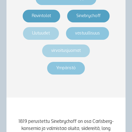
Ravintolat
Sinebrychoff
Uutuudet
vastuullisuus
virvoitusjuomat
Ympäristö
1819 perustettu Sinebrychoff on osa Carlsberg-
konsernia ja valmistaa oluita, siidereitä, long