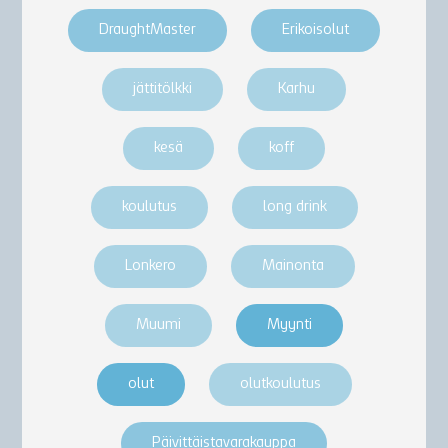
DraughtMaster
Erikoisolut
jättitölkki
Karhu
kesä
koff
koulutus
long drink
Lonkero
Mainonta
Muumi
Myynti
olut
olutkoulutus
Päivittäistavarakauppa