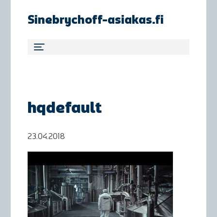
Sinebrychoff-asiakas.fi
hqdefault
23.04.2018