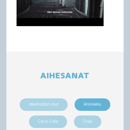
AIHESANAT
alkoholiton olut
Anniskelu
Coca-Cola
Crisp