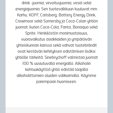
drink -juomia, virvoitusjuomia, vesiä sekä
energiajuomia. Sen tuotesalkkuun kuuluvat mm.
Karhu, KOFF, Carlsberg, Battery Energy Drink,
Crowmoor sekä Somersby ja Coca-Colan yhtiön
juomat, kuten Coca-Cola, Fanta, Bonaqua sekä
Sprite. Henkilöstön monimuotoisuus,
vuorovaikutus asiakkaiden ja ympäröivän
yhteiskunnan kanssa sekä vahvat tuotebrändit
ovat kestävän kehityksen edistämisen lisäksi
yhtiölle tärkeitä. Sinebrychoff valmistaa juomat
100 % uusiutuvalla energialla. Alkoholin
kohtuukäyttöä yhtiö edistää laajalla
alkoholittomien oluiden valikoimalla. Käymme
parempaan huomiseen.