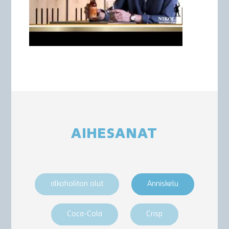
AIHESANAT
alkoholiton olut
Anniskelu
Coca-Cola
Crisp