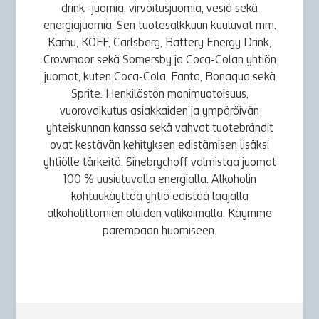
drink -juomia, virvoitusjuomia, vesiä sekä
energiajuomia. Sen tuotesalkkuun kuuluvat mm.
Karhu, KOFF, Carlsberg, Battery Energy Drink,
Crowmoor sekä Somersby ja Coca-Colan yhtiön
juomat, kuten Coca-Cola, Fanta, Bonaqua sekä
Sprite. Henkilöstön monimuotoisuus,
vuorovaikutus asiakkaiden ja ympäröivän
yhteiskunnan kanssa sekä vahvat tuotebrändit
ovat kestävän kehityksen edistämisen lisäksi
yhtiölle tärkeitä. Sinebrychoff valmistaa juomat
100 % uusiutuvalla energialla. Alkoholin
kohtuukäyttöä yhtiö edistää laajalla
alkoholittomien oluiden valikoimalla. Käymme
parempaan huomiseen.