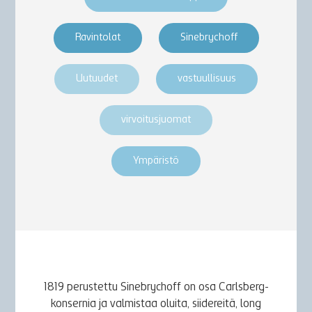
Ravintolat
Sinebrychoff
Uutuudet
vastuullisuus
virvoitusjuomat
Ympäristö
1819 perustettu Sinebrychoff on osa Carlsberg-
konsernia ja valmistaa oluita, siidereitä, long