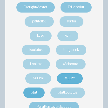
DraughtMaster
Erikoisolut
jättitölkki
Karhu
kesä
koff
koulutus
long drink
Lonkero
Mainonta
Muumi
Myynti
olut
olutkoulutus
Päivittäistavarakauppa