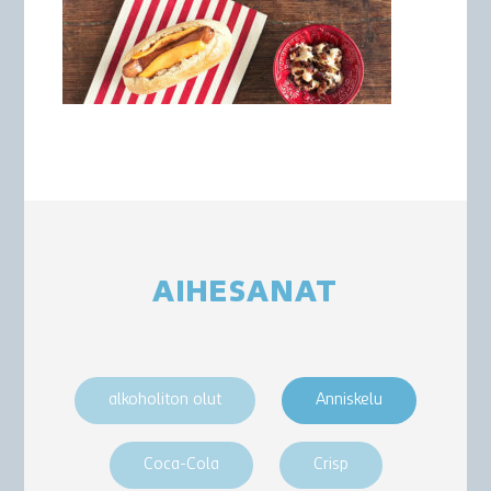
AIHESANAT
alkoholiton olut
Anniskelu
Coca-Cola
Crisp