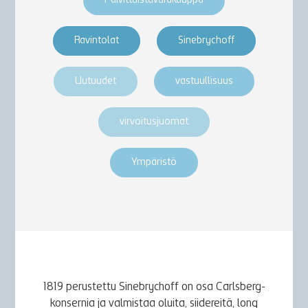
Päivittäistavarakauppa
Ravintolat
Sinebrychoff
Uutuudet
vastuullisuus
virvoitusjuomat
Ympäristö
1819 perustettu Sinebrychoff on osa Carlsberg-
konsernia ja valmistaa oluita, siidereitä, long