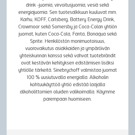
drink -juomia, virvoitusjuomia, vesiä sekä
energiajuomia. Sen tuotesalkkuun kuuluvat mm.
Karhu, KOFF, Carlsberg, Battery Energy Drink,
Crowmoor sekä Somersby ja Coca-Colan yhtiön
juomat, kuten Coca-Cola, Fanta, Bonaqua sekä
Sprite. Henkilöstön monimuotoisuus,
vuorovaikutus asiakkaiden ja ympäröivän
yhteiskunnan kanssa sekä vahvat tuotebrändit
ovat kestävän kehityksen edistämisen lisäksi
yhtiölle tärkeitä. Sinebrychoff valmistaa juomat
100 % uusiutuvalla energialla. Alkoholin
kohtuukäyttöä yhtiö edistää laajalla
alkoholittomien oluiden valikoimalla. Käymme
parempaan huomiseen.