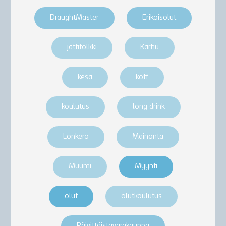
DraughtMaster
Erikoisolut
jättitölkki
Karhu
kesä
koff
koulutus
long drink
Lonkero
Mainonta
Muumi
Myynti
olut
olutkoulutus