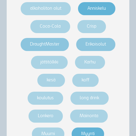
alkoholiton olut
Anniskelu
Coca-Cola
Crisp
DraughtMaster
Erikoisolut
jättitölkki
Karhu
kesä
koff
koulutus
long drink
Lonkero
Mainonta
Muumi
Myynti