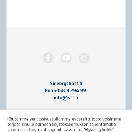
Sinebrychoff.fi
Puh
+358 9 294 991
info@sff.fi
Yhteystiedot
Käytämme verkkosivustollamme evästeitä, jotta voisimme
tarjota sinulle parhaan käyttökokemuksen tallentamalla
Käyttöehdot ja rekisteriseloste
valintasi ja toistuvat käynnit sivustolla. "Hyväksy kaikki"-