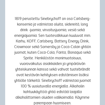
1819 perustettu Sinebrychoff on osa Carlsberg-
konsernia ja valmistaa oluita, siidereitä, long
drink -juomia, virvoitusjuomia, vesiä sekä
energiajuomia. Sen tuotesalkkuun kuuluvat mm.
Karhu, KOFF, Carlsberg, Battery Energy Drink,
Crowmoor sekä Somersby ja Coca-Colan yhtiön
juomat, kuten Coca-Cola, Fanta, Bonaqua sekä
Sprite. Henkilöstön monimuotoisuus,
vuorovaikutus asiakkaiden ja ympäröivän
yhteiskunnan kanssa sekä vahvat tuotebrändit
ovat kestävän kehityksen edistämisen lisäksi
yhtiölle tärkeitä. Sinebrychoff valmistaa juomat
100 % uusiutuvalla energialla. Alkoholin
kohtuukäyttöä yhtiö edistää laajalla
alkoholittomien oluiden valikoimalla. Käymme
parempaan huomiseen.