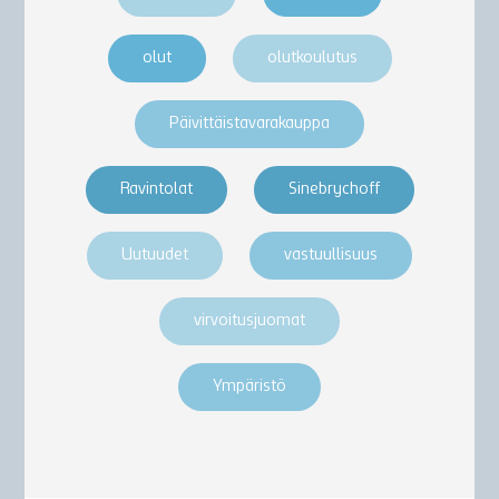
olut
olutkoulutus
Päivittäistavarakauppa
Ravintolat
Sinebrychoff
Uutuudet
vastuullisuus
virvoitusjuomat
Ympäristö