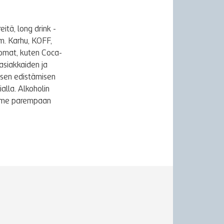
itä, long drink -
m. Karhu, KOFF,
uomat, kuten Coca-
asiakkaiden ja
ksen edistämisen
alla. Alkoholin
äymme parempaan