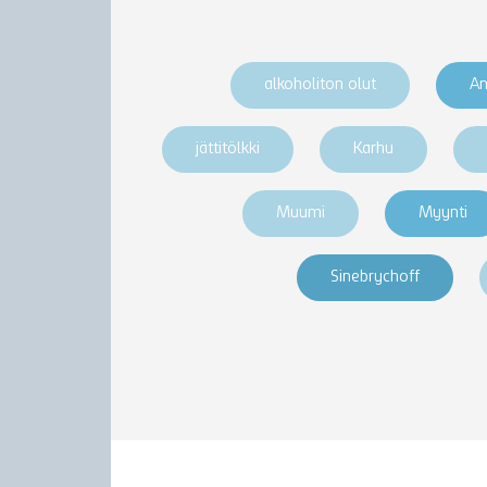
alkoholiton olut
An
jättitölkki
Karhu
Muumi
Myynti
Sinebrychoff