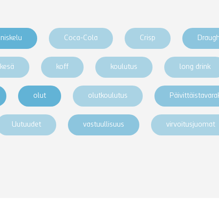
niskelu
Coca-Cola
Crisp
Draug
kesä
koff
koulutus
long drink
olut
olutkoulutus
Päivittäistavar
Uutuudet
vastuullisuus
virvoitusjuomat