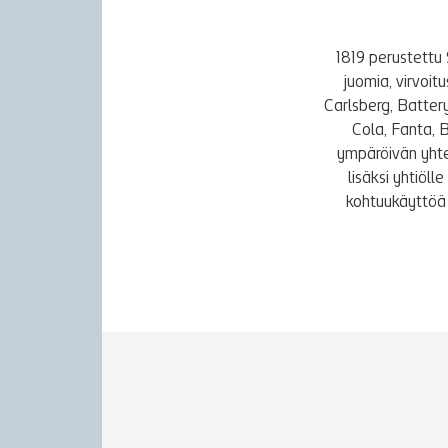
1819 perustettu 
juomia, virvoi
Carlsberg, Batter
Cola, Fanta, 
ympäröivän yhte
lisäksi yhtiöl
kohtuukäyttöä 