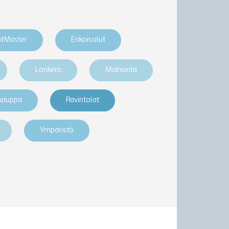
htMaster
Erikoisolut
Lonkero
Mainonta
akauppa
Ravintolat
Ympäristö