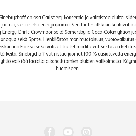
Sinebrychoff on osa Carlsberg-konsernia ja valmistaa oluita, siidere
tusjuomia, vesiä sekä energiajuomia. Sen tuotesalkkuun kuuluvat m
y Energy Drink, Crowmoor sekä Somersby ja Coca-Colan yhtiön j
Bonaqua sekä Sprite. Henkilöstön monimuotoisuus, vuorovaikutus 
iskunnan kanssa sekä vahvat tuotebrändit ovat kestävän kehity
le tärkeitä. Sinebrychoff valmistaa juomat 100 % uusiutuvalla energi
yhtiö edistää laajalla alkoholittomien oluiden valikoimalla. K
huomiseen.