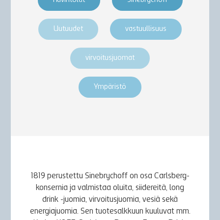
Ravintolat
Sinebrychoff
Uutuudet
vastuullisuus
virvoitusjuomat
Ympäristö
1819 perustettu Sinebrychoff on osa Carlsberg-
konsernia ja valmistaa oluita, siidereitä, long
drink -juomia, virvoitusjuomia, vesiä sekä
energiajuomia. Sen tuotesalkkuun kuuluvat mm.