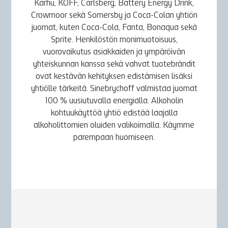
Karhu, KOFF, Carlsberg, Battery Energy Drink,
Crowmoor sekä Somersby ja Coca-Colan yhtiön
juomat, kuten Coca-Cola, Fanta, Bonaqua sekä
Sprite. Henkilöstön monimuotoisuus,
vuorovaikutus asiakkaiden ja ympäröivän
yhteiskunnan kanssa sekä vahvat tuotebrändit
ovat kestävän kehityksen edistämisen lisäksi
yhtiölle tärkeitä. Sinebrychoff valmistaa juomat
100 % uusiutuvalla energialla. Alkoholin
kohtuukäyttöä yhtiö edistää laajalla
alkoholittomien oluiden valikoimalla. Käymme
parempaan huomiseen.