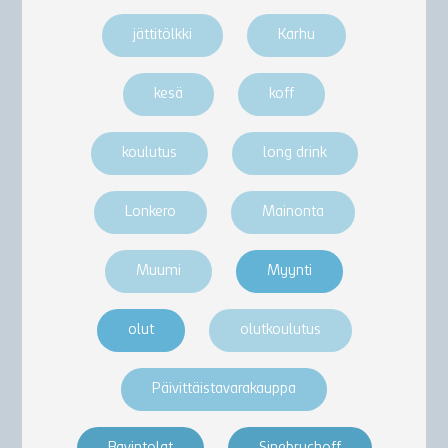
jättitölkki
Karhu
kesä
koff
koulutus
long drink
Lonkero
Mainonta
Muumi
Myynti
olut
olutkoulutus
Päivittäistavarakauppa