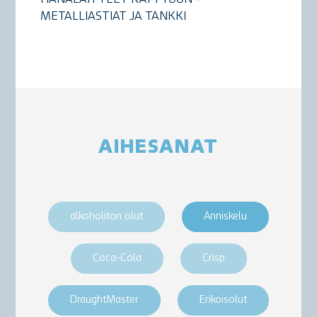
HANALAITTEET KÄYTTÖÖN –
METALLIASTIAT JA TANKKI
AIHESANAT
alkoholiton olut
Anniskelu
Coca-Cola
Crisp
DraughtMaster
Erikoisolut