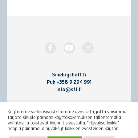
Sinebrychoff.fi
Puh
+358 9 294 991
info@sff.fi
Yhteystiedot
Käytämme verkkosivustollamme evästeitä, jotta voisimme
tarjota sinulle parhaan käyttökokemuksen tallentamalla
Käyttöehdot ja rekisteriseloste
valintasi ja toistuvat käynnit sivustolla. "Hyväksy kaikki"-
nappia painamalla hyväksyt kaikkien evästeiden käytön.
Arkisto