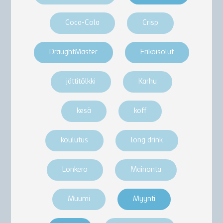
Coca-Cola
Crisp
DraughtMaster
Erikoisolut
jättitölkki
Karhu
kesä
koff
koulutus
long drink
Lonkero
Mainonta
Muumi
Myynti