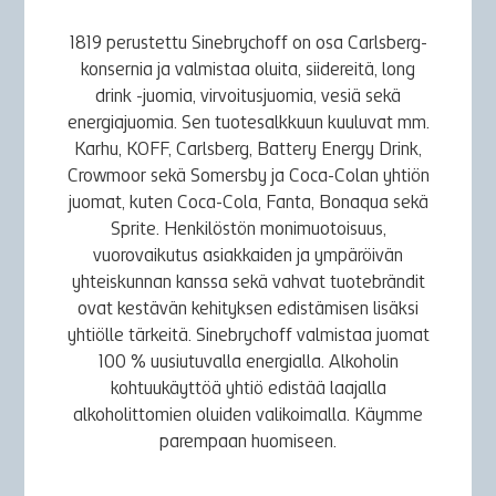
1819 perustettu Sinebrychoff on osa Carlsberg-
konsernia ja valmistaa oluita, siidereitä, long
drink -juomia, virvoitusjuomia, vesiä sekä
energiajuomia. Sen tuotesalkkuun kuuluvat mm.
Karhu, KOFF, Carlsberg, Battery Energy Drink,
Crowmoor sekä Somersby ja Coca-Colan yhtiön
juomat, kuten Coca-Cola, Fanta, Bonaqua sekä
Sprite. Henkilöstön monimuotoisuus,
vuorovaikutus asiakkaiden ja ympäröivän
yhteiskunnan kanssa sekä vahvat tuotebrändit
ovat kestävän kehityksen edistämisen lisäksi
yhtiölle tärkeitä. Sinebrychoff valmistaa juomat
100 % uusiutuvalla energialla. Alkoholin
kohtuukäyttöä yhtiö edistää laajalla
alkoholittomien oluiden valikoimalla. Käymme
parempaan huomiseen.