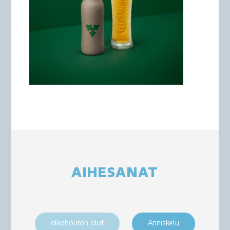
AIHESANAT
alkoholiton olut
Anniskelu