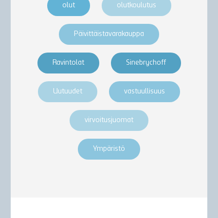
olut
olutkoulutus
Päivittäistavarakauppa
Ravintolat
Sinebrychoff
Uutuudet
vastuullisuus
virvoitusjuomat
Ympäristö