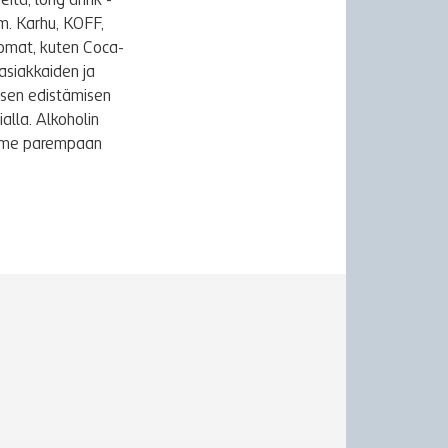
itä, long drink -
m. Karhu, KOFF,
uomat, kuten Coca-
asiakkaiden ja
ksen edistämisen
alla. Alkoholin
äymme parempaan