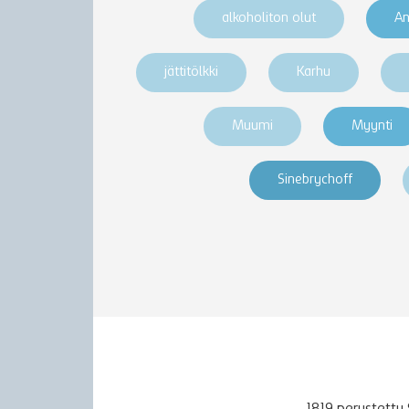
alkoholiton olut
An
jättitölkki
Karhu
Muumi
Myynti
Sinebrychoff