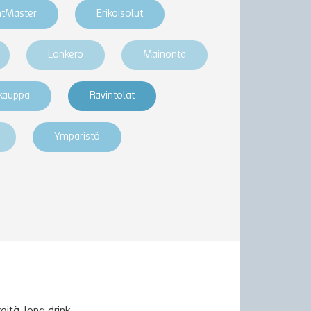
htMaster
Erikoisolut
Lonkero
Mainonta
akauppa
Ravintolat
Ympäristö