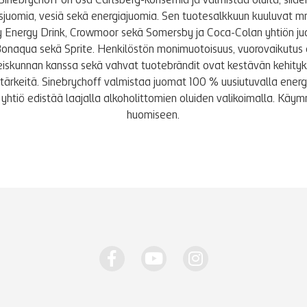
Sinebrychoff on osa Carlsberg-konsernia ja valmistaa oluita, siidere
tusjuomia, vesiä sekä energiajuomia. Sen tuotesalkkuun kuuluvat m
y Energy Drink, Crowmoor sekä Somersby ja Coca-Colan yhtiön j
Bonaqua sekä Sprite. Henkilöstön monimuotoisuus, vuorovaikutus 
iskunnan kanssa sekä vahvat tuotebrändit ovat kestävän kehity
le tärkeitä. Sinebrychoff valmistaa juomat 100 % uusiutuvalla energi
yhtiö edistää laajalla alkoholittomien oluiden valikoimalla. K
huomiseen.