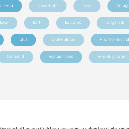
niskelu
Coca-Cola
Crisp
Draug
kesä
koff
koulutus
long drink
olut
olutkoulutus
Päivittäistavar
Uutuudet
vastuullisuus
virvoitusjuomat