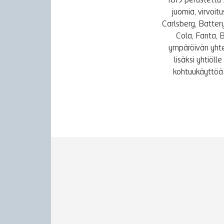
1819 perustettu 
juomia, virvoi
Carlsberg, Batter
Cola, Fanta, 
ympäröivän yhte
lisäksi yhtiöl
kohtuukäyttöä 