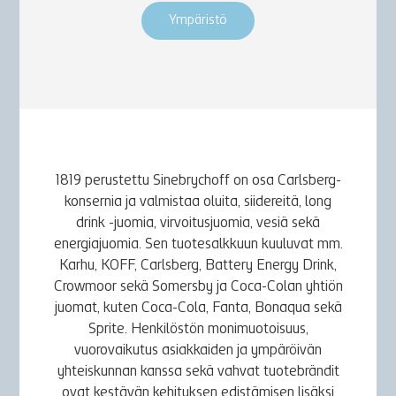
Ympäristö
1819 perustettu Sinebrychoff on osa Carlsberg-
konsernia ja valmistaa oluita, siidereitä, long
drink -juomia, virvoitusjuomia, vesiä sekä
energiajuomia. Sen tuotesalkkuun kuuluvat mm.
Karhu, KOFF, Carlsberg, Battery Energy Drink,
Crowmoor sekä Somersby ja Coca-Colan yhtiön
juomat, kuten Coca-Cola, Fanta, Bonaqua sekä
Sprite. Henkilöstön monimuotoisuus,
vuorovaikutus asiakkaiden ja ympäröivän
yhteiskunnan kanssa sekä vahvat tuotebrändit
ovat kestävän kehityksen edistämisen lisäksi