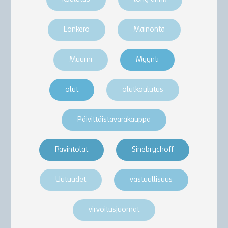
Lonkero
Mainonta
Muumi
Myynti
olut
olutkoulutus
Päivittäistavarakauppa
Ravintolat
Sinebrychoff
Uutuudet
vastuullisuus
virvoitusjuomat