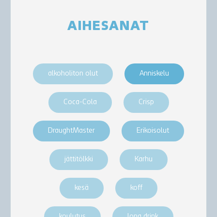
AIHESANAT
alkoholiton olut
Anniskelu
Coca-Cola
Crisp
DraughtMaster
Erikoisolut
jättitölkki
Karhu
kesä
koff
koulutus
long drink