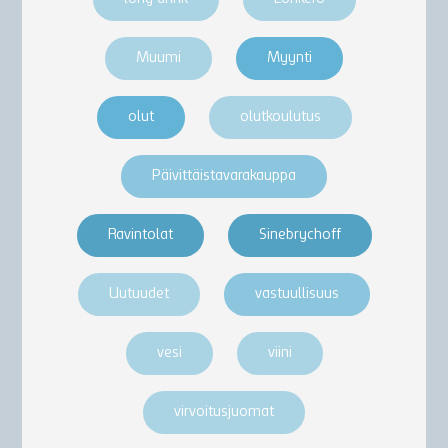
Muumi
Myynti
olut
olutkoulutus
Päivittäistavarakauppa
Ravintolat
Sinebrychoff
Uutuudet
vastuullisuus
vesi
viini
virvoitusjuomat