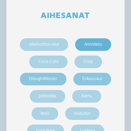
AIHESANAT
alkoholiton olut
Anniskelu
Coca-Cola
Crisp
DraughtMaster
Erikoisolut
jättitölkki
Karhu
kesä
koulutus
long drink
Lonkero