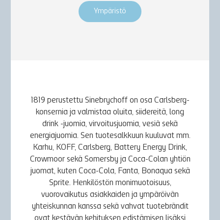
Ympäristö
1819 perustettu Sinebrychoff on osa Carlsberg-
konsernia ja valmistaa oluita, siidereitä, long
drink -juomia, virvoitusjuomia, vesiä sekä
energiajuomia. Sen tuotesalkkuun kuuluvat mm.
Karhu, KOFF, Carlsberg, Battery Energy Drink,
Crowmoor sekä Somersby ja Coca-Colan yhtiön
juomat, kuten Coca-Cola, Fanta, Bonaqua sekä
Sprite. Henkilöstön monimuotoisuus,
vuorovaikutus asiakkaiden ja ympäröivän
yhteiskunnan kanssa sekä vahvat tuotebrändit
ovat kestävän kehityksen edistämisen lisäksi