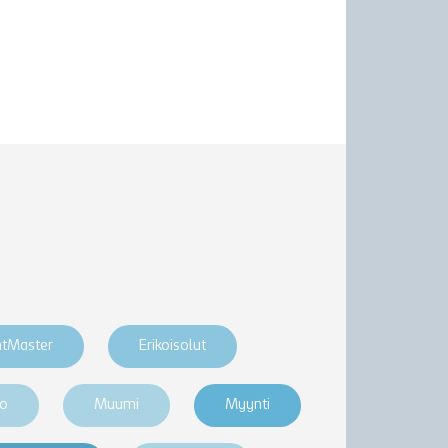
htMaster
Erikoisolut
ro
Muumi
Myynti