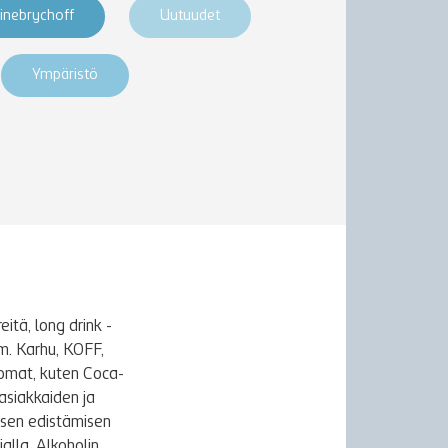
inebrychoff
Uutuudet
Ympäristö
itä, long drink -
m. Karhu, KOFF,
uomat, kuten Coca-
asiakkaiden ja
ksen edistämisen
alla. Alkoholin