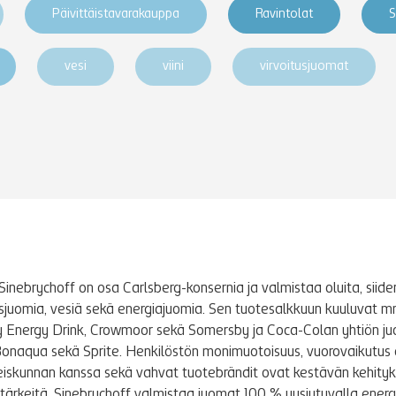
Päivittäistavarakauppa
Ravintolat
S
vesi
viini
virvoitusjuomat
Sinebrychoff on osa Carlsberg-konsernia ja valmistaa oluita, siidere
tusjuomia, vesiä sekä energiajuomia. Sen tuotesalkkuun kuuluvat m
y Energy Drink, Crowmoor sekä Somersby ja Coca-Colan yhtiön j
Bonaqua sekä Sprite. Henkilöstön monimuotoisuus, vuorovaikutus 
iskunnan kanssa sekä vahvat tuotebrändit ovat kestävän kehity
le tärkeitä. Sinebrychoff valmistaa juomat 100 % uusiutuvalla energi