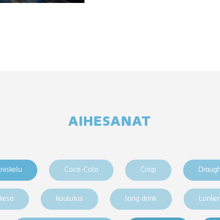
AIHESANAT
niskelu
Coca-Cola
Crisp
Draug
kesä
koulutus
long drink
Lonke