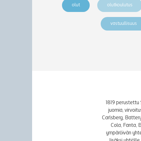
olut
olutkoulutus
vastuullisuus
1819 perustettu 
juomia, virvoi
Carlsberg, Batter
Cola, Fanta, 
ympäröivän yhte
lisäksi yhtiöl