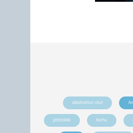
alkoholiton olut
An
jättitölkki
Karhu