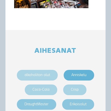
AIHESANAT
alkoholiton olut
Anniskelu
Coca-Cola
Crisp
DraughtMaster
Erikoisolut