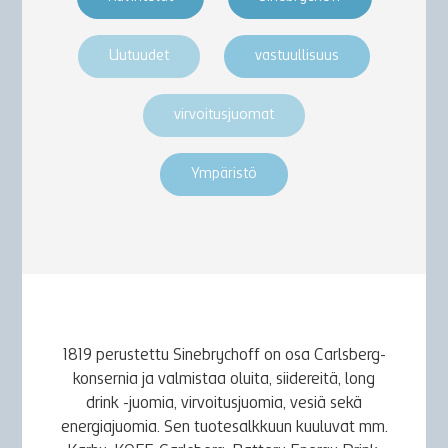
Uutuudet
vastuullisuus
virvoitusjuomat
Ympäristö
1819 perustettu Sinebrychoff on osa Carlsberg-
konsernia ja valmistaa oluita, siidereitä, long
drink -juomia, virvoitusjuomia, vesiä sekä
energiajuomia. Sen tuotesalkkuun kuuluvat mm.