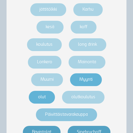
jättitölkki
Karhu
kesä
koff
koulutus
long drink
Lonkero
Mainonta
Muumi
Myynti
olut
olutkoulutus
Päivittäistavarakauppa
Ravintolat
Sinebrychoff