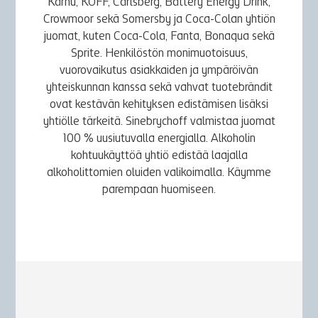
Karhu, KOFF, Carlsberg, Battery Energy Drink,
Crowmoor sekä Somersby ja Coca-Colan yhtiön
juomat, kuten Coca-Cola, Fanta, Bonaqua sekä
Sprite. Henkilöstön monimuotoisuus,
vuorovaikutus asiakkaiden ja ympäröivän
yhteiskunnan kanssa sekä vahvat tuotebrändit
ovat kestävän kehityksen edistämisen lisäksi
yhtiölle tärkeitä. Sinebrychoff valmistaa juomat
100 % uusiutuvalla energialla. Alkoholin
kohtuukäyttöä yhtiö edistää laajalla
alkoholittomien oluiden valikoimalla. Käymme
parempaan huomiseen.