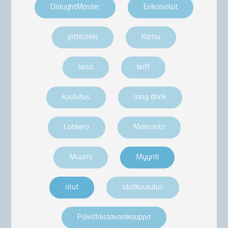
DraughtMaster
Erikoisolut
jättitölkki
Karhu
kesä
koff
koulutus
long drink
Lonkero
Mainonta
Muumi
Myynti
olut
olutkoulutus
Päivittäistavarakauppa