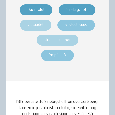
Ravintolat
Sinebrychoff
Uutuudet
vastuullisuus
virvoitusjuomat
Ympäristö
1819 perustettu Sinebrychoff on osa Carlsberg-
konsernia ja valmistaa oluita, siidereitä, long
drink -juomia, virvoitusjuomia, vesiä sekä