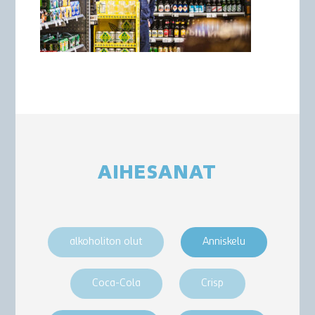
AIHESANAT
alkoholiton olut
Anniskelu
Coca-Cola
Crisp