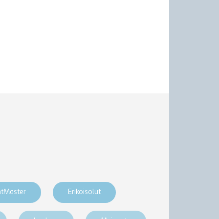
htMaster
Erikoisolut