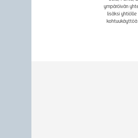
ympäröivän yhte
lisäksi yhtiöl
kohtuukäyttöä 