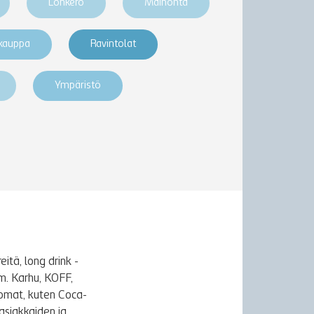
Lonkero
Mainonta
akauppa
Ravintolat
Ympäristö
itä, long drink -
m. Karhu, KOFF,
uomat, kuten Coca-
asiakkaiden ja