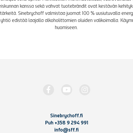
iskunnan kanssa sekä vahvat tuotebrändit ovat kestävän kehity
le tärkeitä. Sinebrychoff valmistaa juomat 100 % uusiutuvalla energi
yhtiö edistää laajalla alkoholittomien oluiden valikoimalla. K
huomiseen.
Sinebrychoff.fi
Puh
+358 9 294 991
info@sff.fi