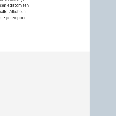
ksen edistämisen
alla. Alkoholin
äymme parempaan