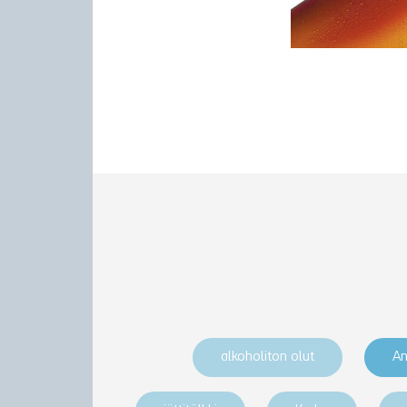
alkoholiton olut
An