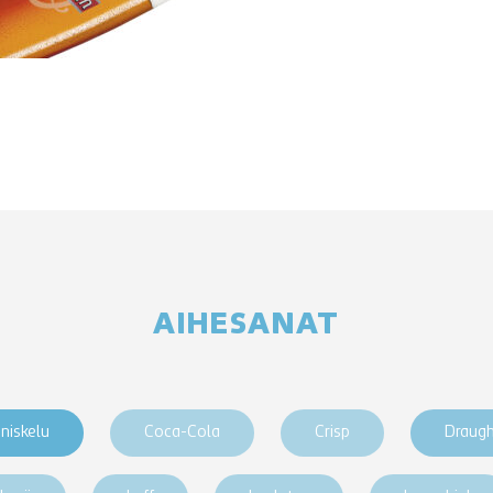
AIHESANAT
niskelu
Coca-Cola
Crisp
Draug