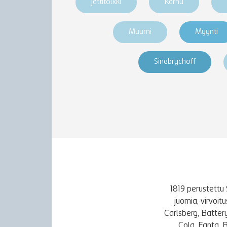
jättitölkki
Karhu
Muumi
Myynti
Sinebrychoff
1819 perustettu 
juomia, virvoi
Carlsberg, Batter
Cola, Fanta, 