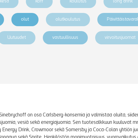
kesä
koff
koulutus
long drink
olut
olutkoulutus
Päivittäistavar
Uutuudet
vastuullisuus
virvoitusjuomat
Sinebrychoff on osa Carlsberg-konsernia ja valmistaa oluita, siidere
tusjuomia, vesiä sekä energiajuomia. Sen tuotesalkkuun kuuluvat m
y Energy Drink, Crowmoor sekä Somersby ja Coca-Colan yhtiön j
Bonaqua sekä Sprite. Henkilöstön monimuotoisuus, vuorovaikutus 