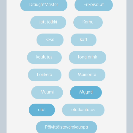
DraughtMaster
Erikoisolut
jättitölkki
Karhu
kesä
koff
koulutus
long drink
Lonkero
Mainonta
Muumi
Myynti
olut
olutkoulutus
Päivittäistavarakauppa