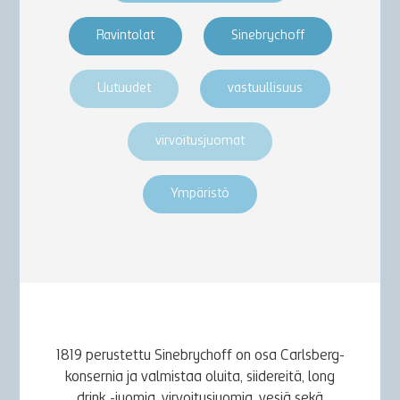
Ravintolat
Sinebrychoff
Uutuudet
vastuullisuus
virvoitusjuomat
Ympäristö
1819 perustettu Sinebrychoff on osa Carlsberg-
konsernia ja valmistaa oluita, siidereitä, long
drink -juomia, virvoitusjuomia, vesiä sekä