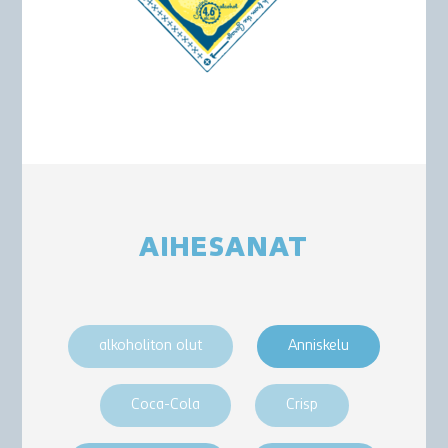
AIHESANAT
alkoholiton olut
Anniskelu
Coca-Cola
Crisp