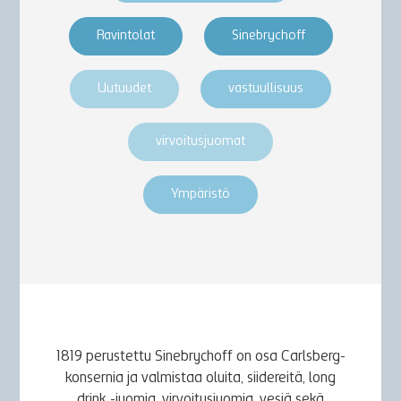
Ravintolat
Sinebrychoff
Uutuudet
vastuullisuus
virvoitusjuomat
Ympäristö
1819 perustettu Sinebrychoff on osa Carlsberg-
konsernia ja valmistaa oluita, siidereitä, long
drink -juomia, virvoitusjuomia, vesiä sekä