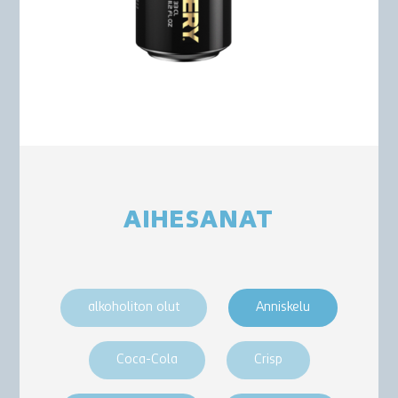
AIHESANAT
alkoholiton olut
Anniskelu
Coca-Cola
Crisp