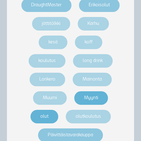
DraughtMaster
Erikoisolut
jättitölkki
Karhu
kesä
koff
koulutus
long drink
Lonkero
Mainonta
Muumi
Myynti
olut
olutkoulutus
Päivittäistavarakauppa