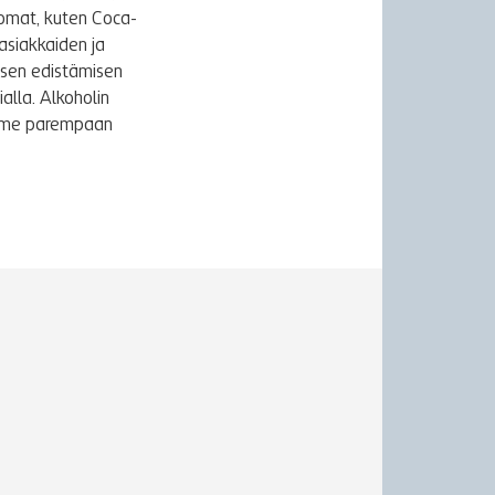
uomat, kuten Coca-
asiakkaiden ja
ksen edistämisen
alla. Alkoholin
äymme parempaan