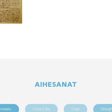
AIHESANAT
niskelu
Coca-Cola
Crisp
Draug