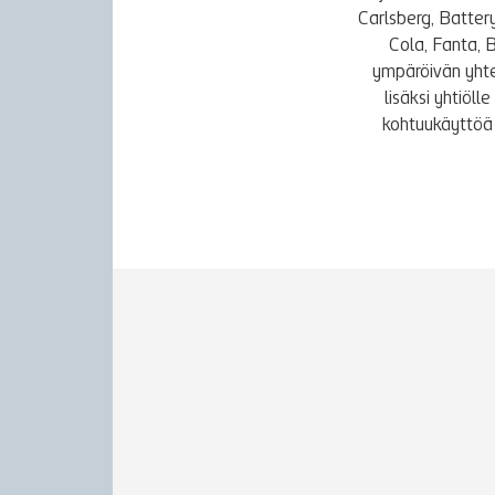
Carlsberg, Batter
Cola, Fanta, 
ympäröivän yhte
lisäksi yhtiöl
kohtuukäyttöä 