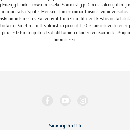
y Energy Drink, Crowmoor sekä Somersby ja Coca-Colan yhtiön j
Bonaqua sekä Sprite. Henkilöstön monimuotoisuus, vuorovaikutus 
iskunnan kanssa sekä vahvat tuotebrändit ovat kestävän kehity
le tärkeitä. Sinebrychoff valmistaa juomat 100 % uusiutuvalla energi
yhtiö edistää laajalla alkoholittomien oluiden valikoimalla. K
huomiseen.
Sinebrychoff.fi