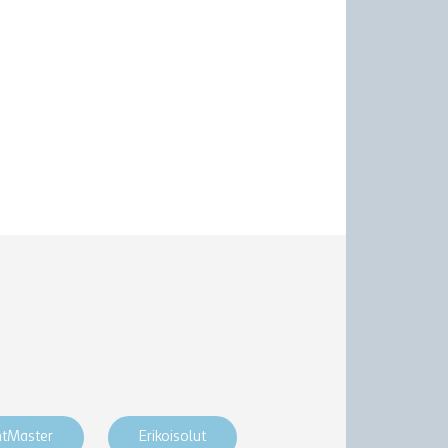
htMaster
Erikoisolut