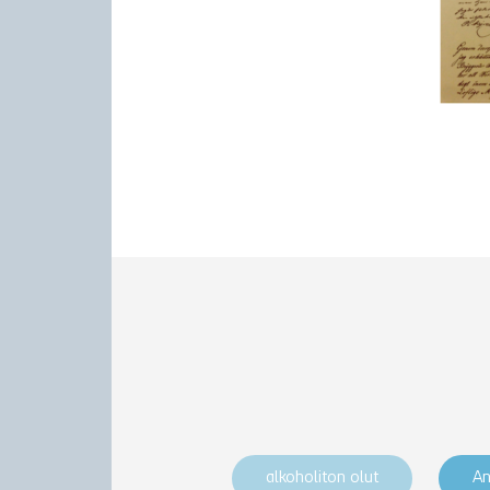
alkoholiton olut
An