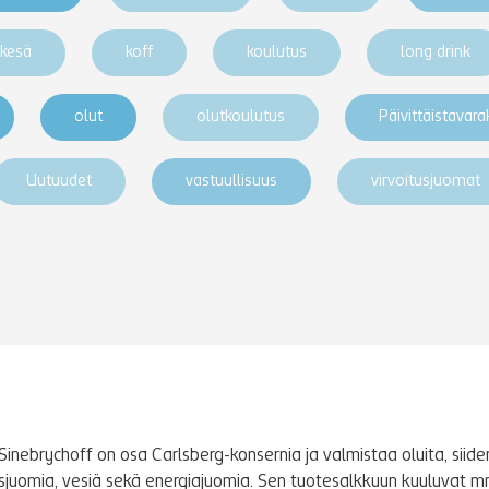
kesä
koff
koulutus
long drink
olut
olutkoulutus
Päivittäistavar
Uutuudet
vastuullisuus
virvoitusjuomat
Sinebrychoff on osa Carlsberg-konsernia ja valmistaa oluita, siidere
tusjuomia, vesiä sekä energiajuomia. Sen tuotesalkkuun kuuluvat m