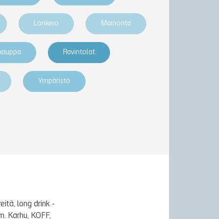
Lonkero
Mainonta
akauppa
Ravintolat
Ympäristö
itä, long drink -
m. Karhu, KOFF,