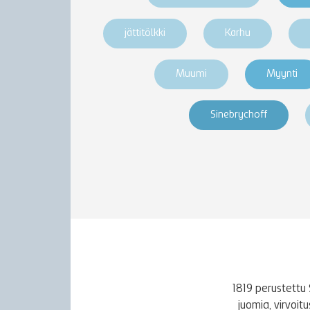
jättitölkki
Karhu
Muumi
Myynti
Sinebrychoff
1819 perustettu 
juomia, virvoi