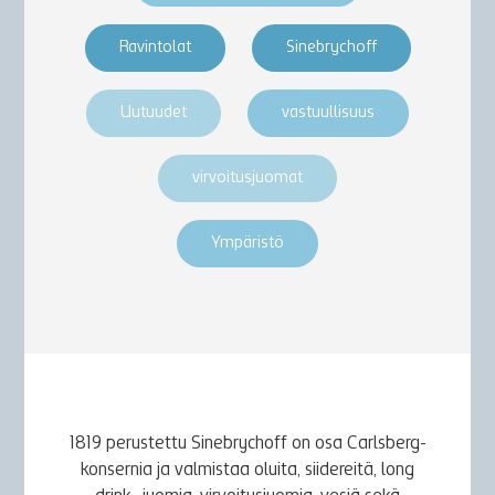
Ravintolat
Sinebrychoff
Uutuudet
vastuullisuus
virvoitusjuomat
Ympäristö
1819 perustettu Sinebrychoff on osa Carlsberg-
konsernia ja valmistaa oluita, siidereitä, long