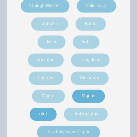
DraughtMaster
Erikoisolut
jättitölkki
Karhu
kesä
koff
koulutus
long drink
Lonkero
Mainonta
Muumi
Myynti
olut
olutkoulutus
Päivittäistavarakauppa