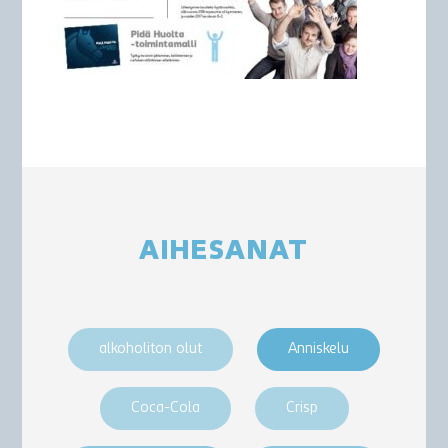
AIHESANAT
alkoholiton olut
Anniskelu
Coca-Cola
Crisp