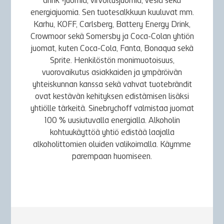
drink -juomia, virvoitusjuomia, vesiä sekä
energiajuomia. Sen tuotesalkkuun kuuluvat mm.
Karhu, KOFF, Carlsberg, Battery Energy Drink,
Crowmoor sekä Somersby ja Coca-Colan yhtiön
juomat, kuten Coca-Cola, Fanta, Bonaqua sekä
Sprite. Henkilöstön monimuotoisuus,
vuorovaikutus asiakkaiden ja ympäröivän
yhteiskunnan kanssa sekä vahvat tuotebrändit
ovat kestävän kehityksen edistämisen lisäksi
yhtiölle tärkeitä. Sinebrychoff valmistaa juomat
100 % uusiutuvalla energialla. Alkoholin
kohtuukäyttöä yhtiö edistää laajalla
alkoholittomien oluiden valikoimalla. Käymme
parempaan huomiseen.