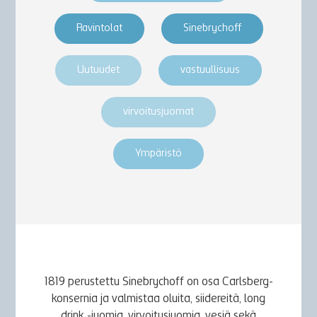
Ravintolat
Sinebrychoff
Uutuudet
vastuullisuus
virvoitusjuomat
Ympäristö
1819 perustettu Sinebrychoff on osa Carlsberg-
konsernia ja valmistaa oluita, siidereitä, long
drink -juomia, virvoitusjuomia, vesiä sekä