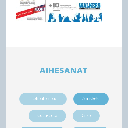
AIHESANAT
alkoholiton olut
Anniskelu
Coca-Cola
Crisp