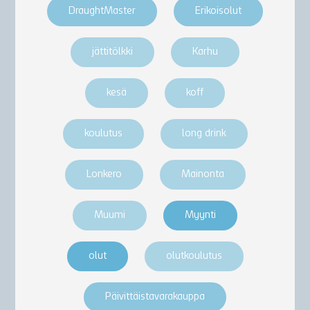
DraughtMaster
Erikoisolut
jättitölkki
Karhu
kesä
koff
koulutus
long drink
Lonkero
Mainonta
Muumi
Myynti
olut
olutkoulutus
Päivittäistavarakauppa