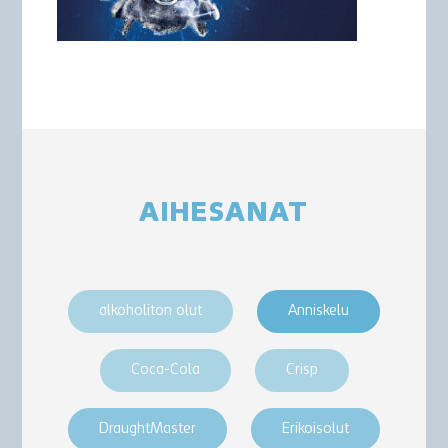
AIHESANAT
alkoholiton olut
Anniskelu
Coca-Cola
Crisp
DraughtMaster
Erikoisolut