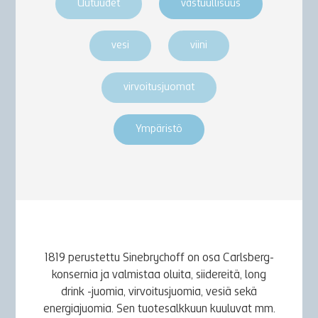
Uutuudet
vastuullisuus
vesi
viini
virvoitusjuomat
Ympäristö
1819 perustettu Sinebrychoff on osa Carlsberg-
konsernia ja valmistaa oluita, siidereitä, long
drink -juomia, virvoitusjuomia, vesiä sekä
energiajuomia. Sen tuotesalkkuun kuuluvat mm.