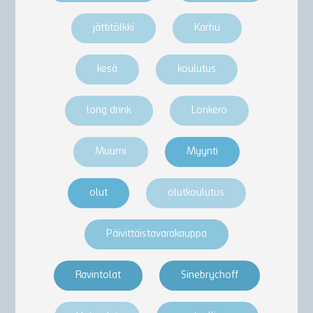
jättitölkki
Karhu
kesä
koulutus
long drink
Lonkero
Muumi
Myynti
olut
olutkoulutus
Päivittäistavarakauppa
Ravintolat
Sinebrychoff