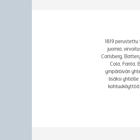
1819 perustettu 
juomia, virvoi
Carlsberg, Batter
Cola, Fanta, 
ympäröivän yhte
lisäksi yhtiöl
kohtuukäyttöä 