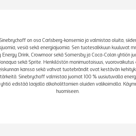
Sinebrychoff on osa Carlsberg-konsernia ja valmistaa oluita, siidere
tusjuomia, vesiä sekä energiajuomia. Sen tuotesalkkuun kuuluvat m
y Energy Drink, Crowmoor sekä Somersby ja Coca-Colan yhtiön j
Bonaqua sekä Sprite. Henkilöstön monimuotoisuus, vuorovaikutus 
iskunnan kanssa sekä vahvat tuotebrändit ovat kestävän kehity
le tärkeitä. Sinebrychoff valmistaa juomat 100 % uusiutuvalla energi
yhtiö edistää laajalla alkoholittomien oluiden valikoimalla. K
huomiseen.