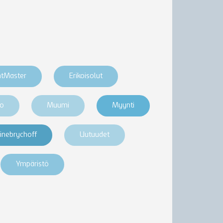
htMaster
Erikoisolut
ro
Muumi
Myynti
inebrychoff
Uutuudet
Ympäristö