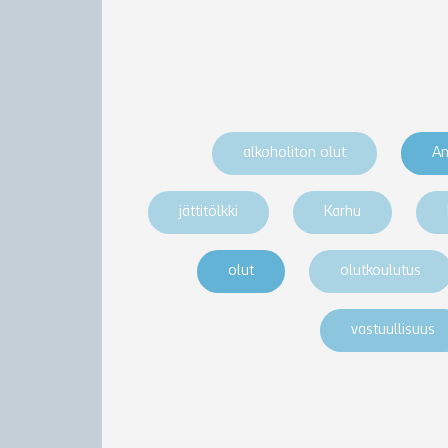
alkoholiton olut
An
jättitölkki
Karhu
olut
olutkoulutus
vastuullisuus