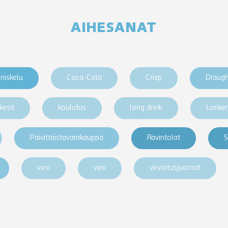
AIHESANAT
niskelu
Coca-Cola
Crisp
Draug
kesä
koulutus
long drink
Lonke
Päivittäistavarakauppa
Ravintolat
S
vesi
viini
virvoitusjuomat