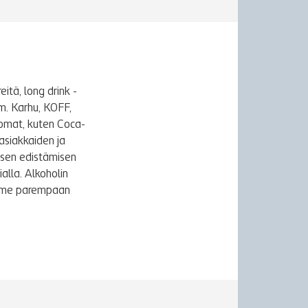
itä, long drink -
m. Karhu, KOFF,
uomat, kuten Coca-
asiakkaiden ja
ksen edistämisen
alla. Alkoholin
äymme parempaan