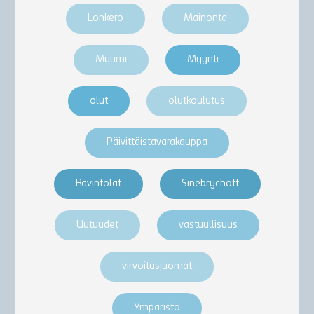
Lonkero
Mainonta
Muumi
Myynti
olut
olutkoulutus
Päivittäistavarakauppa
Ravintolat
Sinebrychoff
Uutuudet
vastuullisuus
virvoitusjuomat
Ympäristö