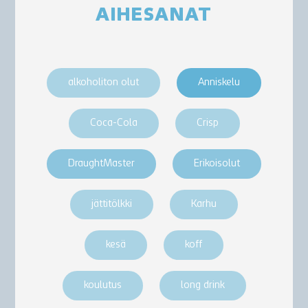
AIHESANAT
alkoholiton olut
Anniskelu
Coca-Cola
Crisp
DraughtMaster
Erikoisolut
jättitölkki
Karhu
kesä
koff
koulutus
long drink