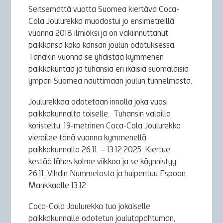
Seitsemättä vuotta Suomea kiertävä Coca-
Cola Joulurekka muodostui jo ensimetreillä
vuonna 2018 ilmiöksi ja on vakiinnuttanut
paikkansa koko kansan joulun odotuksessa.
Tänäkin vuonna se yhdistää kymmenen
paikkakuntaa ja tuhansia eri ikäisiä suomalaisia
ympäri Suomea nauttimaan joulun tunnelmasta.
Joulurekkaa odotetaan innolla joka vuosi
paikkakunnalta toiselle.
Tuhansin valoilla
koristeltu, 19-metrinen Coca-Cola Joulurekka
vierailee tänä vuonna kymmenellä
paikkakunnalla 26.11. – 13.12.2025. Kiertue
kestää lähes kolme viikkoa ja se käynnistyy
26.11. Vihdin Nummelasta ja huipentuu Espoon
Mankkaalle 13.12.
Coca-Cola Joulurekka tuo jokaiselle
paikkakunnalle odotetun joulutapahtuman,