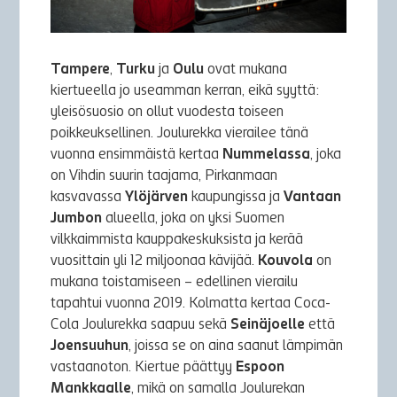
Tampere
,
Turku
ja
Oulu
ovat mukana
kiertueella jo useamman kerran, eikä syyttä:
yleisösuosio on ollut vuodesta toiseen
poikkeuksellinen. Joulurekka vierailee tänä
vuonna ensimmäistä kertaa
Nummelassa
, joka
on Vihdin suurin taajama, Pirkanmaan
kasvavassa
Ylöjärven
kaupungissa ja
Vantaan
Jumbon
alueella, joka on yksi Suomen
vilkkaimmista kauppakeskuksista ja kerää
vuosittain yli 12 miljoonaa kävijää.
Kouvola
on
mukana toistamiseen – edellinen vierailu
tapahtui vuonna 2019. Kolmatta kertaa Coca-
Cola Joulurekka saapuu sekä
Seinäjoelle
että
Joensuuhun
, joissa se on aina saanut lämpimän
vastaanoton. Kiertue päättyy
Espoon
Mankkaalle
, mikä on samalla Joulurekan