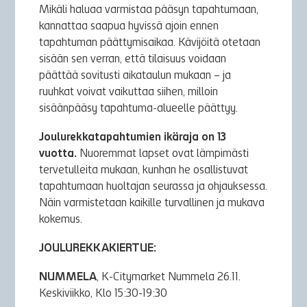
Mikäli haluaa varmistaa pääsyn tapahtumaan,
kannattaa saapua hyvissä ajoin ennen
tapahtuman päättymisaikaa. Kävijöitä otetaan
sisään sen verran, että tilaisuus voidaan
päättää sovitusti aikataulun mukaan – ja
ruuhkat voivat vaikuttaa siihen, milloin
sisäänpääsy tapahtuma-alueelle päättyy.
Joulurekkatapahtumien ikäraja on 13
vuotta.
Nuoremmat lapset ovat lämpimästi
tervetulleita mukaan, kunhan he osallistuvat
tapahtumaan huoltajan seurassa ja ohjauksessa.
Näin varmistetaan kaikille turvallinen ja mukava
kokemus.
JOULUREKKAKIERTUE:
NUMMELA
, K-Citymarket Nummela 26.11.
Keskiviikko, Klo 15:30-19:30