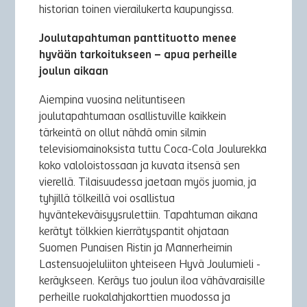
historian toinen vierailukerta kaupungissa.
Joulutapahtuman panttituotto menee
hyvään tarkoitukseen – apua perheille
joulun aikaan
Aiempina vuosina nelituntiseen
joulutapahtumaan osallistuville kaikkein
tärkeintä on ollut nähdä omin silmin
televisiomainoksista tuttu Coca-Cola Joulurekka
koko valoloistossaan ja kuvata itsensä sen
vierellä. Tilaisuudessa jaetaan myös juomia, ja
tyhjillä tölkeillä voi osallistua
hyväntekeväisyysrulettiin. Tapahtuman aikana
kerätyt tölkkien kierrätyspantit ohjataan
Suomen Punaisen Ristin ja Mannerheimin
Lastensuojeluliiton yhteiseen Hyvä Joulumieli -
keräykseen. Keräys tuo joulun iloa vähävaraisille
perheille ruokalahjakorttien muodossa ja