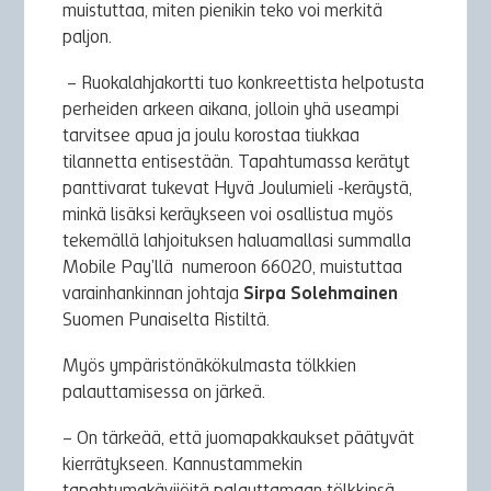
muistuttaa, miten pienikin teko voi merkitä
paljon.
– Ruokalahjakortti tuo konkreettista helpotusta
perheiden arkeen aikana, jolloin yhä useampi
tarvitsee apua ja joulu korostaa tiukkaa
tilannetta entisestään. Tapahtumassa kerätyt
panttivarat tukevat Hyvä Joulumieli -keräystä,
minkä lisäksi keräykseen voi osallistua myös
tekemällä lahjoituksen haluamallasi summalla
Mobile Pay’llä numeroon 66020, muistuttaa
varainhankinnan johtaja
Sirpa Solehmainen
Suomen Punaiselta Ristiltä.
Myös ympäristönäkökulmasta tölkkien
palauttamisessa on järkeä.
– On tärkeää, että juomapakkaukset päätyvät
kierrätykseen. Kannustammekin