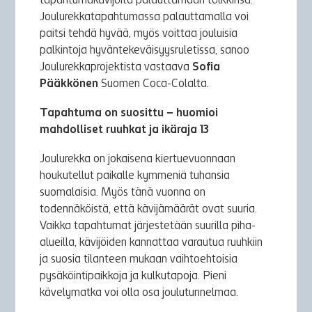
tapahtumakävijöitä palauttamaan tölkkinsä.
Joulurekkatapahtumassa palauttamalla voi
paitsi tehdä hyvää, myös voittaa jouluisia
palkintoja hyväntekeväisyysruletissa, sanoo
Joulurekkaprojektista vastaava
Sofia
Pääkkönen
Suomen Coca-Colalta.
Tapahtuma on suosittu – huomioi
mahdolliset ruuhkat ja ikäraja 13
Joulurekka on jokaisena kiertuevuonnaan
houkutellut paikalle kymmeniä tuhansia
suomalaisia. Myös tänä vuonna on
todennäköistä, että kävijämäärät ovat suuria.
Vaikka tapahtumat järjestetään suurilla piha-
alueilla, kävijöiden kannattaa varautua ruuhkiin
ja suosia tilanteen mukaan vaihtoehtoisia
pysäköintipaikkoja ja kulkutapoja. Pieni
kävelymatka voi olla osa joulutunnelmaa.