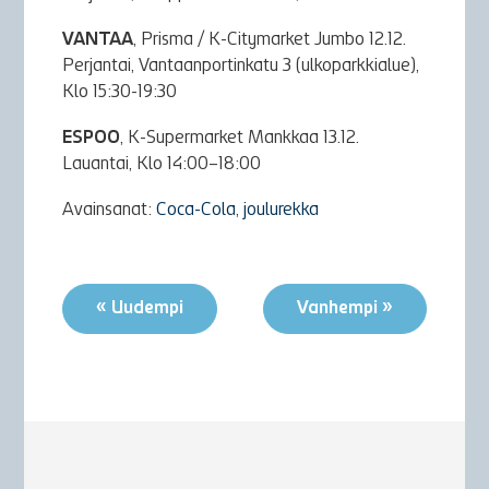
VANTAA
, Prisma / K-Citymarket Jumbo 12.12.
Perjantai, Vantaanportinkatu 3 (ulkoparkkialue),
Klo 15:30-19:30
ESPOO
, K-Supermarket Mankkaa 13.12.
Lauantai, Klo 14:00–18:00
Avainsanat:
Coca-Cola
,
joulurekka
« Uudempi
Vanhempi »