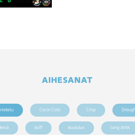
AIHESANAT
niskelu
Coca-Cola
Crisp
Draug
kesä
koff
koulutus
long drink