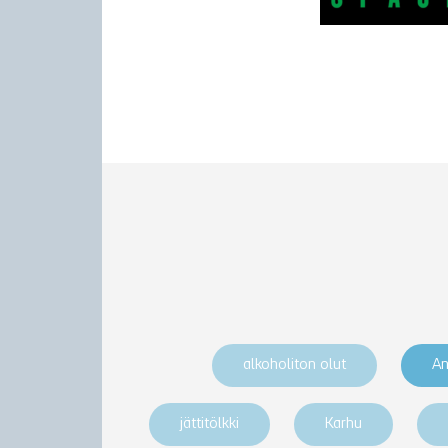
alkoholiton olut
An
jättitölkki
Karhu