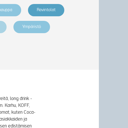
akauppa
Ravintolat
Ympäristö
itä, long drink -
m. Karhu, KOFF,
uomat, kuten Coca-
asiakkaiden ja
ksen edistämisen