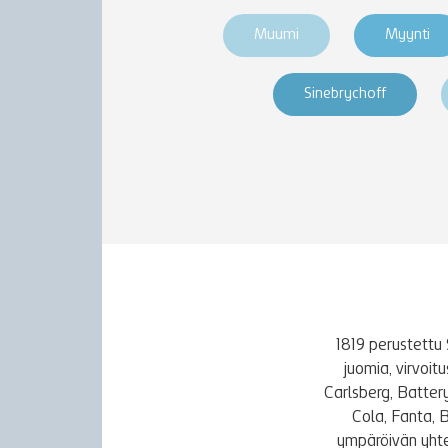
Muumi
Myynti
Sinebrychoff
1819 perustettu 
juomia, virvoi
Carlsberg, Batter
Cola, Fanta, 
ympäröivän yhte