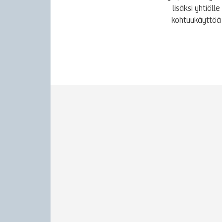
lisäksi yhtiöl
kohtuukäyttöä 