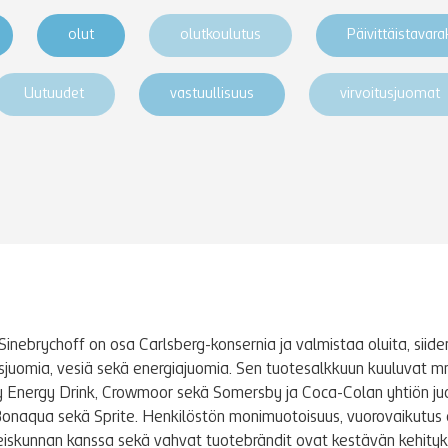
olut
olutkoulutus
Päivittäistavar
Uutuudet
vastuullisuus
virvoitusjuomat
Sinebrychoff on osa Carlsberg-konsernia ja valmistaa oluita, siidere
tusjuomia, vesiä sekä energiajuomia. Sen tuotesalkkuun kuuluvat m
y Energy Drink, Crowmoor sekä Somersby ja Coca-Colan yhtiön j
Bonaqua sekä Sprite. Henkilöstön monimuotoisuus, vuorovaikutus 
iskunnan kanssa sekä vahvat tuotebrändit ovat kestävän kehity