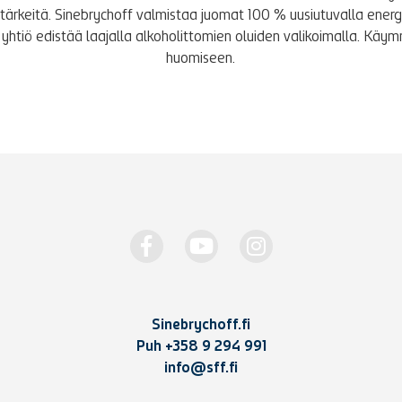
le tärkeitä. Sinebrychoff valmistaa juomat 100 % uusiutuvalla energi
yhtiö edistää laajalla alkoholittomien oluiden valikoimalla. K
huomiseen.
Sinebrychoff.fi
Puh
+358 9 294 991
info@sff.fi