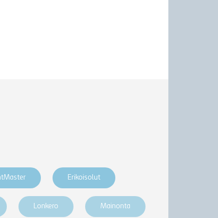
htMaster
Erikoisolut
Lonkero
Mainonta