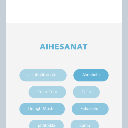
AIHESANAT
alkoholiton olut
Anniskelu
Coca-Cola
Crisp
DraughtMaster
Erikoisolut
jättitölkki
Karhu