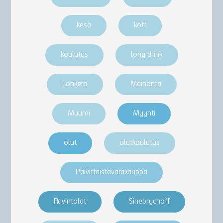
kesä
koff
koulutus
long drink
Lonkero
Mainonta
Muumi
Myynti
olut
olutkoulutus
Päivittäistavarakauppa
Ravintolat
Sinebrychoff