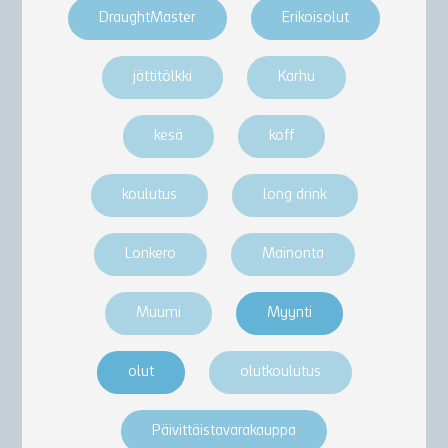
DraughtMaster
Erikoisolut
jättitölkki
Karhu
kesä
koff
koulutus
long drink
Lonkero
Mainonta
Muumi
Myynti
olut
olutkoulutus
Päivittäistavarakauppa