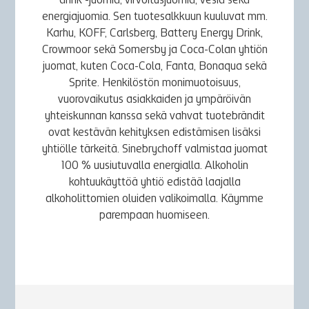
drink -juomia, virvoitusjuomia, vesiä sekä
energiajuomia. Sen tuotesalkkuun kuuluvat mm.
Karhu, KOFF, Carlsberg, Battery Energy Drink,
Crowmoor sekä Somersby ja Coca-Colan yhtiön
juomat, kuten Coca-Cola, Fanta, Bonaqua sekä
Sprite. Henkilöstön monimuotoisuus,
vuorovaikutus asiakkaiden ja ympäröivän
yhteiskunnan kanssa sekä vahvat tuotebrändit
ovat kestävän kehityksen edistämisen lisäksi
yhtiölle tärkeitä. Sinebrychoff valmistaa juomat
100 % uusiutuvalla energialla. Alkoholin
kohtuukäyttöä yhtiö edistää laajalla
alkoholittomien oluiden valikoimalla. Käymme
parempaan huomiseen.