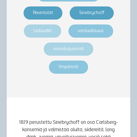
Ravintolat
Sinebrychoff
Uutuudet
vastuullisuus
virvoitusjuomat
Ympäristö
1819 perustettu Sinebrychoff on osa Carlsberg-
konsernia ja valmistaa oluita, siidereitä, long