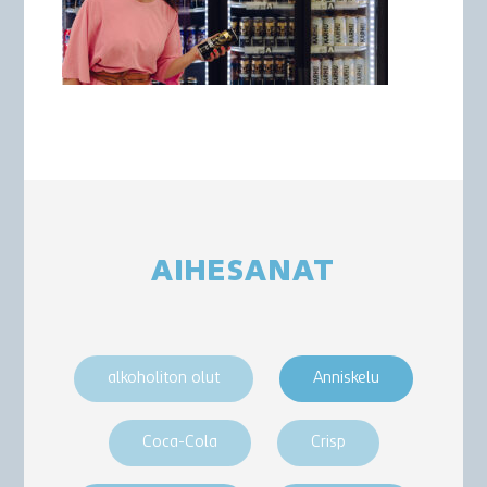
AIHESANAT
alkoholiton olut
Anniskelu
Coca-Cola
Crisp