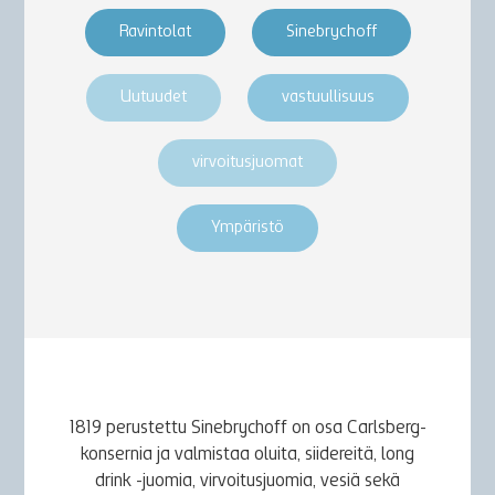
Ravintolat
Sinebrychoff
Uutuudet
vastuullisuus
virvoitusjuomat
Ympäristö
1819 perustettu Sinebrychoff on osa Carlsberg-
konsernia ja valmistaa oluita, siidereitä, long
drink -juomia, virvoitusjuomia, vesiä sekä