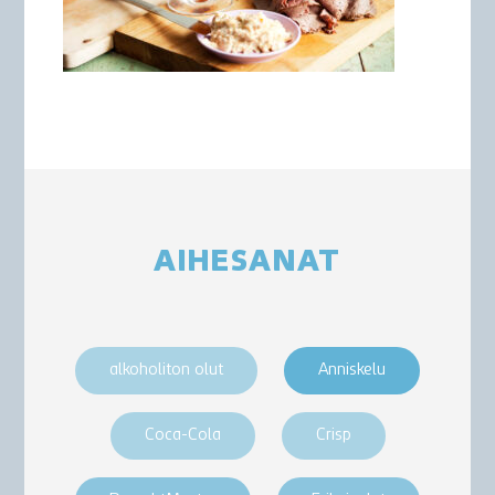
AIHESANAT
alkoholiton olut
Anniskelu
Coca-Cola
Crisp