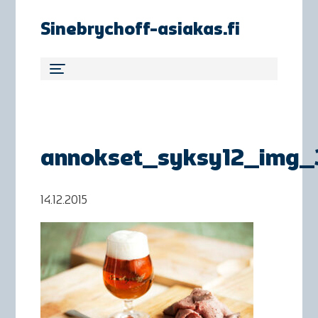
Sinebrychoff-asiakas.fi
annokset_syksy12_img_
14.12.2015