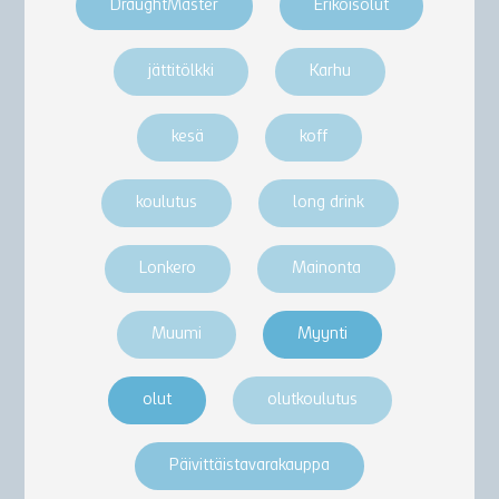
DraughtMaster
Erikoisolut
jättitölkki
Karhu
kesä
koff
koulutus
long drink
Lonkero
Mainonta
Muumi
Myynti
olut
olutkoulutus
Päivittäistavarakauppa