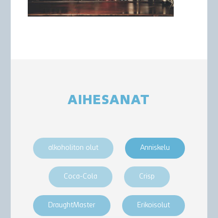
AIHESANAT
alkoholiton olut
Anniskelu
Coca-Cola
Crisp
DraughtMaster
Erikoisolut