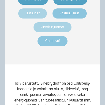
Uutuudet
vastuullisuus
virvoitusjuomat
Ympäristö
1819 perustettu Sinebrychoff on osa Carlsberg-
konsernia ja valmistaa oluita, siidereitä, long
drink -juomia, virvoitusjuomia, vesiä sekä
energiajuomia. Sen tuotesalkkuun kuuluvat mm.