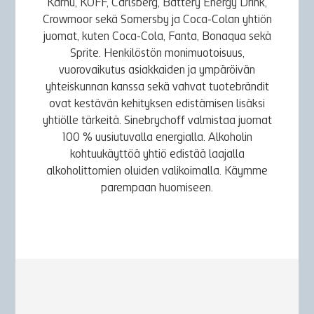
Karhu, KOFF, Carlsberg, Battery Energy Drink,
Crowmoor sekä Somersby ja Coca-Colan yhtiön
juomat, kuten Coca-Cola, Fanta, Bonaqua sekä
Sprite. Henkilöstön monimuotoisuus,
vuorovaikutus asiakkaiden ja ympäröivän
yhteiskunnan kanssa sekä vahvat tuotebrändit
ovat kestävän kehityksen edistämisen lisäksi
yhtiölle tärkeitä. Sinebrychoff valmistaa juomat
100 % uusiutuvalla energialla. Alkoholin
kohtuukäyttöä yhtiö edistää laajalla
alkoholittomien oluiden valikoimalla. Käymme
parempaan huomiseen.