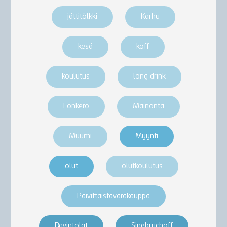
jättitölkki
Karhu
kesä
koff
koulutus
long drink
Lonkero
Mainonta
Muumi
Myynti
olut
olutkoulutus
Päivittäistavarakauppa
Ravintolat
Sinebrychoff