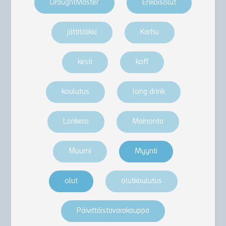
DraughtMaster
Erikoisolut
jättitölkki
Karhu
kesä
koff
koulutus
long drink
Lonkero
Mainonta
Muumi
Myynti
olut
olutkoulutus
Päivittäistavarakauppa