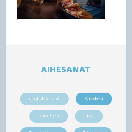
AIHESANAT
alkoholiton olut
Anniskelu
Coca-Cola
Crisp