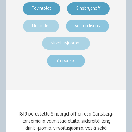
Ravintolat
Sinebrychoff
Uutuudet
vastuullisuus
virvoitusjuomat
Ympäristö
1819 perustettu Sinebrychoff on osa Carlsberg-
konsernia ja valmistaa oluita, siidereitä, long
drink -juomia, virvoitusjuomia, vesiä sekä