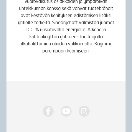
vuorovaikutus asiakkaiden ja ympäröivän
yhteiskunnan kanssa sekä vahvat tuotebrändit
ovat kestävän kehityksen edistämisen lisäksi
yhtiölle tärkeitä. Sinebrychoff valmistaa juomat
100 % uusiutuvalla energialla. Alkoholin
kohtuukäyttöä yhtiö edistää laajalla
alkoholittomien oluiden valikoimalla. Käymme
parempaan huomiseen.