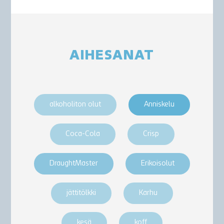
AIHESANAT
alkoholiton olut
Anniskelu
Coca-Cola
Crisp
DraughtMaster
Erikoisolut
jättitölkki
Karhu
kesä
koff