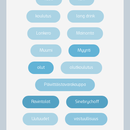
koulutus
long drink
Lonkero
Mainonta
Muumi
Myynti
olut
olutkoulutus
Päivittäistavarakauppa
Ravintolat
Sinebrychoff
Uutuudet
vastuullisuus