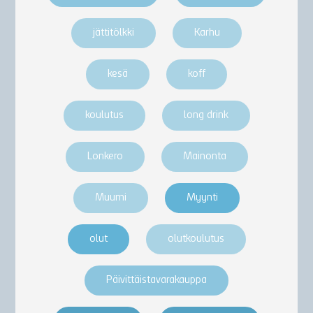
jättitölkki
Karhu
kesä
koff
koulutus
long drink
Lonkero
Mainonta
Muumi
Myynti
olut
olutkoulutus
Päivittäistavarakauppa