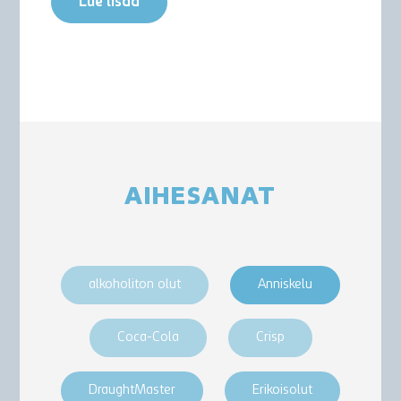
Lue lisää
AIHESANAT
alkoholiton olut
Anniskelu
Coca-Cola
Crisp
DraughtMaster
Erikoisolut