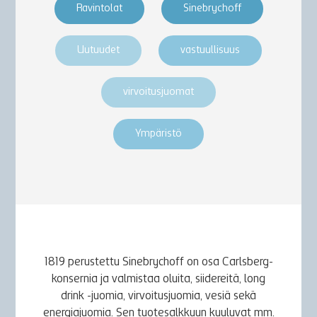
Ravintolat
Sinebrychoff
Uutuudet
vastuullisuus
virvoitusjuomat
Ympäristö
1819 perustettu Sinebrychoff on osa Carlsberg-
konsernia ja valmistaa oluita, siidereitä, long
drink -juomia, virvoitusjuomia, vesiä sekä
energiajuomia. Sen tuotesalkkuun kuuluvat mm.