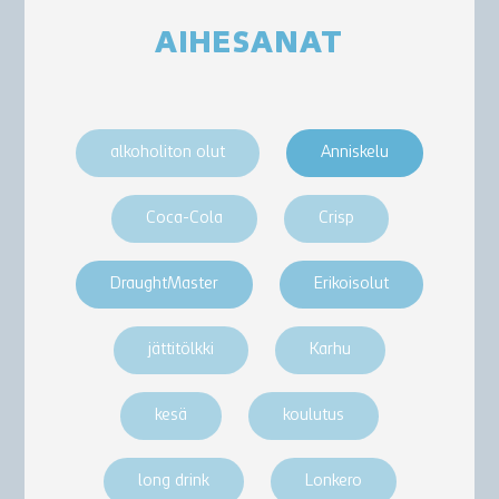
AIHESANAT
alkoholiton olut
Anniskelu
Coca-Cola
Crisp
DraughtMaster
Erikoisolut
jättitölkki
Karhu
kesä
koulutus
long drink
Lonkero