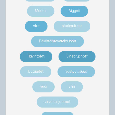
Muumi
Myynti
olut
olutkoulutus
Päivittäistavarakauppa
Ravintolat
Sinebrychoff
Uutuudet
vastuullisuus
vesi
viini
virvoitusjuomat