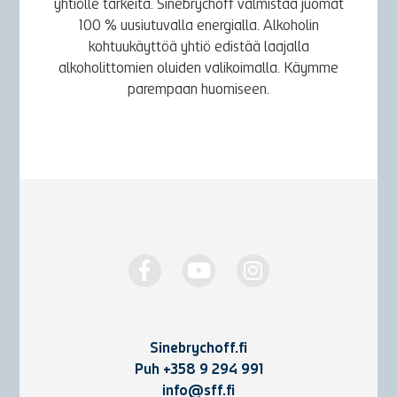
yhtiölle tärkeitä. Sinebrychoff valmistaa juomat
100 % uusiutuvalla energialla. Alkoholin
kohtuukäyttöä yhtiö edistää laajalla
alkoholittomien oluiden valikoimalla. Käymme
parempaan huomiseen.
Sinebrychoff.fi
Puh
+358 9 294 991
info@sff.fi