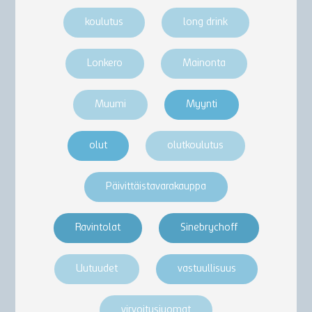
koulutus
long drink
Lonkero
Mainonta
Muumi
Myynti
olut
olutkoulutus
Päivittäistavarakauppa
Ravintolat
Sinebrychoff
Uutuudet
vastuullisuus
virvoitusjuomat