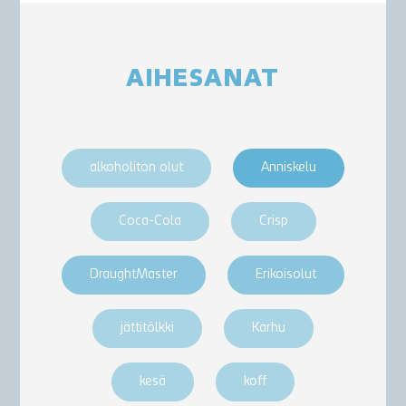
AIHESANAT
alkoholiton olut
Anniskelu
Coca-Cola
Crisp
DraughtMaster
Erikoisolut
jättitölkki
Karhu
kesä
koff