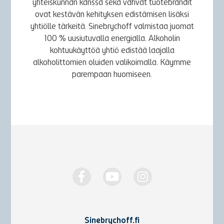
yhteiskunnan kanssa sekä vahvat tuotebrändit
ovat kestävän kehityksen edistämisen lisäksi
yhtiölle tärkeitä. Sinebrychoff valmistaa juomat
100 % uusiutuvalla energialla. Alkoholin
kohtuukäyttöä yhtiö edistää laajalla
alkoholittomien oluiden valikoimalla. Käymme
parempaan huomiseen.
Sinebrychoff.fi