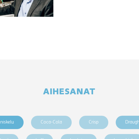
AIHESANAT
niskelu
Coca-Cola
Crisp
Draug