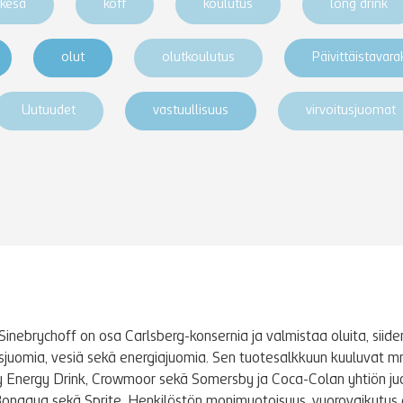
kesä
koff
koulutus
long drink
olut
olutkoulutus
Päivittäistavar
Uutuudet
vastuullisuus
virvoitusjuomat
Sinebrychoff on osa Carlsberg-konsernia ja valmistaa oluita, siidere
tusjuomia, vesiä sekä energiajuomia. Sen tuotesalkkuun kuuluvat m
y Energy Drink, Crowmoor sekä Somersby ja Coca-Colan yhtiön j
Bonaqua sekä Sprite. Henkilöstön monimuotoisuus, vuorovaikutus 