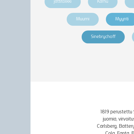
jättitölkki
Karhu
Muumi
Myynti
Sinebrychoff
1819 perustettu 
juomia, virvoi
Carlsberg, Batter
Cola, Fanta, 