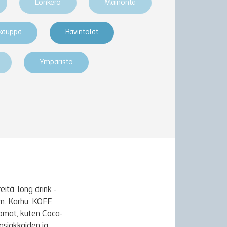
Lonkero
Mainonta
akauppa
Ravintolat
Ympäristö
itä, long drink -
m. Karhu, KOFF,
uomat, kuten Coca-
asiakkaiden ja