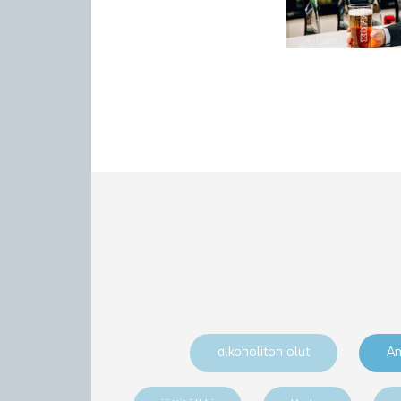
alkoholiton olut
An