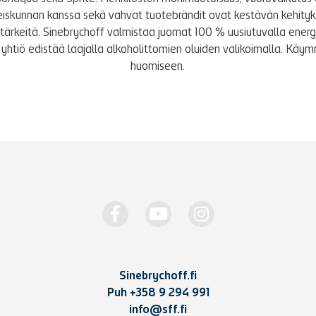
iskunnan kanssa sekä vahvat tuotebrändit ovat kestävän kehity
le tärkeitä. Sinebrychoff valmistaa juomat 100 % uusiutuvalla energi
yhtiö edistää laajalla alkoholittomien oluiden valikoimalla. K
huomiseen.
Sinebrychoff.fi
Puh
+358 9 294 991
info@sff.fi