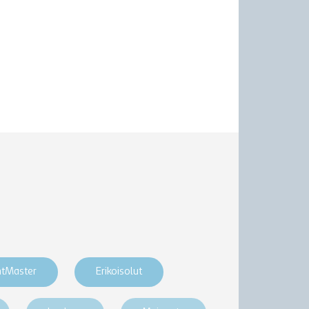
htMaster
Erikoisolut