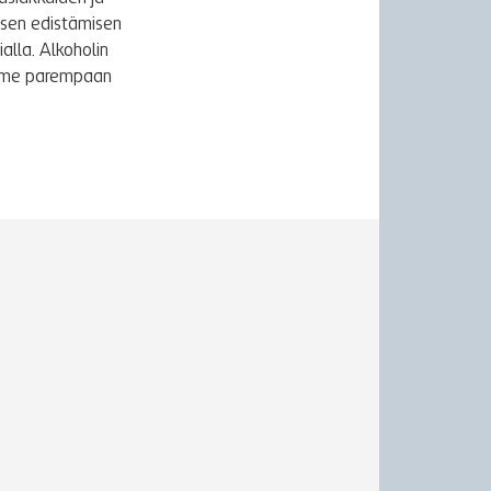
ksen edistämisen
alla. Alkoholin
äymme parempaan