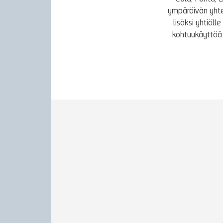
ympäröivän yhte
lisäksi yhtiöl
kohtuukäyttöä 