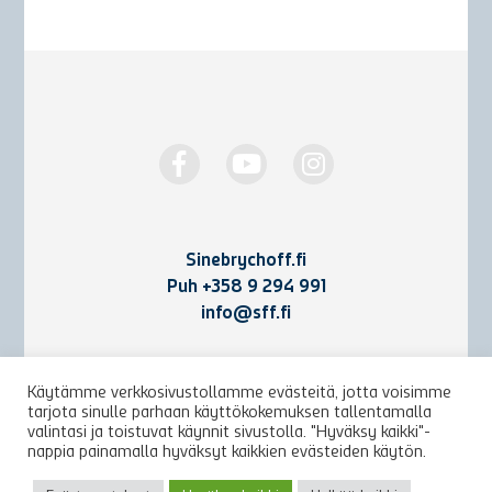
Sinebrychoff.fi
Puh
+358 9 294 991
info@sff.fi
Yhteystiedot
Käytämme verkkosivustollamme evästeitä, jotta voisimme
tarjota sinulle parhaan käyttökokemuksen tallentamalla
Käyttöehdot ja rekisteriseloste
valintasi ja toistuvat käynnit sivustolla. "Hyväksy kaikki"-
nappia painamalla hyväksyt kaikkien evästeiden käytön.
Arkisto