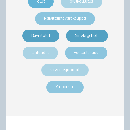
olut
olutkoulutus
Päivittäistavarakauppa
Ravintolat
Sinebrychoff
Uutuudet
vastuullisuus
virvoitusjuomat
Ympäristö