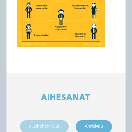
AIHESANAT
alkoholiton olut
Anniskelu