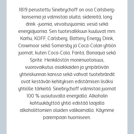
1819 perustettu Sinebrychoff on osa Carlsberg-
konsernia ja valmistaa oluita, siidereitä, long
drink -juomia, virvoitusjuomia, vesiä sekä
energiajuomia. Sen tuotesalkkuun kuuluvat mm.
Karhu, KOFF, Carlsberg, Battery Energy Drink,
Crowmoor sekä Somersby ja Coca-Colan yhtiön
juomat, kuten Coca-Cola, Fanta, Bonaqua sekä
Sprite. Henkilöstön monimuotoisuus,
vuorovaikutus asiakkaiden ja ympäröivän
yhteiskunnan kanssa sekä vahvat tuotebrändit
ovat kestävän kehityksen edistämisen lisäksi
yhtiölle tärkeitä. Sinebrychoff valmistaa juomat
100 % uusiutuvalla energialla. Alkoholin
kohtuukäyttöä yhtiö edistää laajalla
alkoholittomien oluiden valikoimalla. Käymme
parempaan huomiseen.