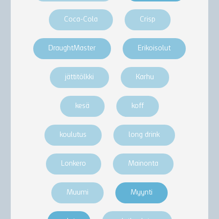
Coca-Cola
Crisp
DraughtMaster
Erikoisolut
jättitölkki
Karhu
kesä
koff
koulutus
long drink
Lonkero
Mainonta
Muumi
Myynti