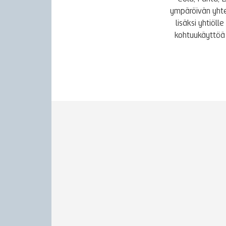
ympäröivän yhte
lisäksi yhtiöl
kohtuukäyttöä 