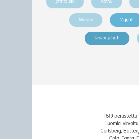
jättitölkki
Karhu
Muumi
Myynti
Sinebrychoff
1819 perustettu 
juomia, virvoi
Carlsberg, Batter
Cola, Fanta, 