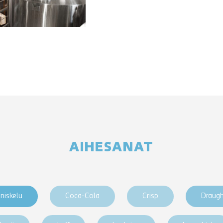
AIHESANAT
niskelu
Coca-Cola
Crisp
Draug