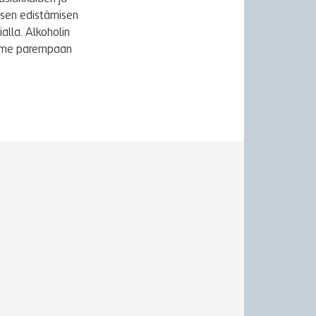
ksen edistämisen
alla. Alkoholin
äymme parempaan