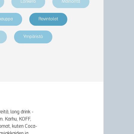
Lonkero
Mainonta
akauppa
Ravintolat
Ympäristö
itä, long drink -
m. Karhu, KOFF,
uomat, kuten Coca-
asiakkaiden ja