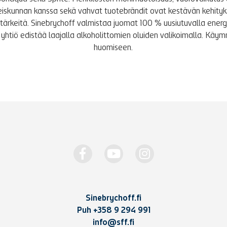
iskunnan kanssa sekä vahvat tuotebrändit ovat kestävän kehity
le tärkeitä. Sinebrychoff valmistaa juomat 100 % uusiutuvalla energi
yhtiö edistää laajalla alkoholittomien oluiden valikoimalla. K
huomiseen.
Sinebrychoff.fi
Puh
+358 9 294 991
info@sff.fi