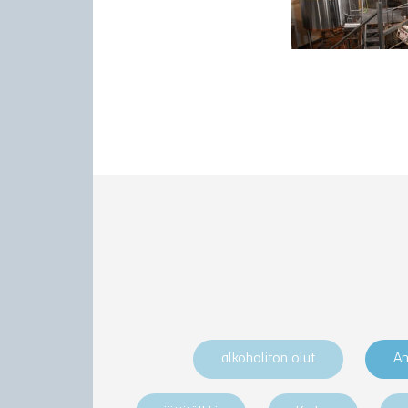
alkoholiton olut
An