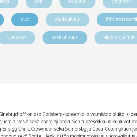
kesä
koff
koulutus
long drink
olut
olutkoulutus
Päivittäistavar
Uutuudet
vastuullisuus
virvoitusjuomat
Sinebrychoff on osa Carlsberg-konsernia ja valmistaa oluita, siidere
tusjuomia, vesiä sekä energiajuomia. Sen tuotesalkkuun kuuluvat m
y Energy Drink, Crowmoor sekä Somersby ja Coca-Colan yhtiön j
Bonaqua sekä Sprite. Henkilöstön monimuotoisuus, vuorovaikutus 