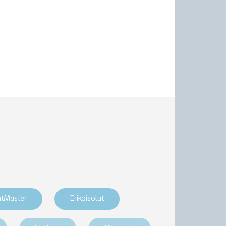
htMaster
Erikoisolut