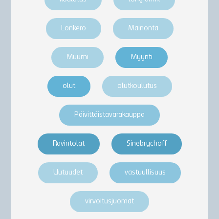
Lonkero
Mainonta
Muumi
Myynti
olut
olutkoulutus
Päivittäistavarakauppa
Ravintolat
Sinebrychoff
Uutuudet
vastuullisuus
virvoitusjuomat