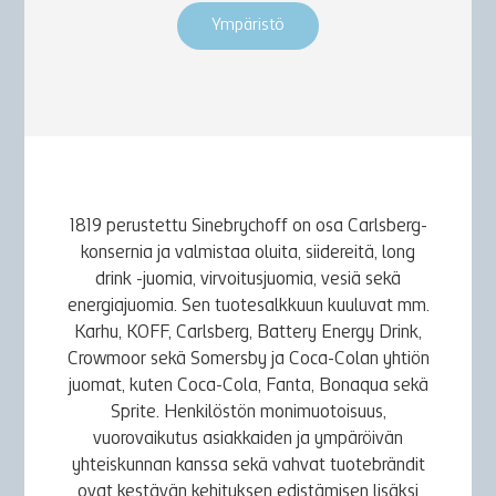
Ympäristö
1819 perustettu Sinebrychoff on osa Carlsberg-
konsernia ja valmistaa oluita, siidereitä, long
drink -juomia, virvoitusjuomia, vesiä sekä
energiajuomia. Sen tuotesalkkuun kuuluvat mm.
Karhu, KOFF, Carlsberg, Battery Energy Drink,
Crowmoor sekä Somersby ja Coca-Colan yhtiön
juomat, kuten Coca-Cola, Fanta, Bonaqua sekä
Sprite. Henkilöstön monimuotoisuus,
vuorovaikutus asiakkaiden ja ympäröivän
yhteiskunnan kanssa sekä vahvat tuotebrändit
ovat kestävän kehityksen edistämisen lisäksi