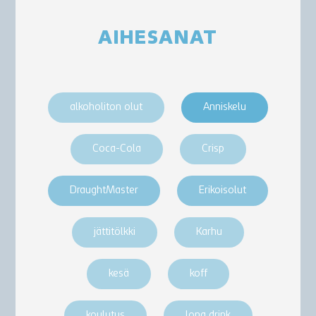
AIHESANAT
alkoholiton olut
Anniskelu
Coca-Cola
Crisp
DraughtMaster
Erikoisolut
jättitölkki
Karhu
kesä
koff
koulutus
long drink