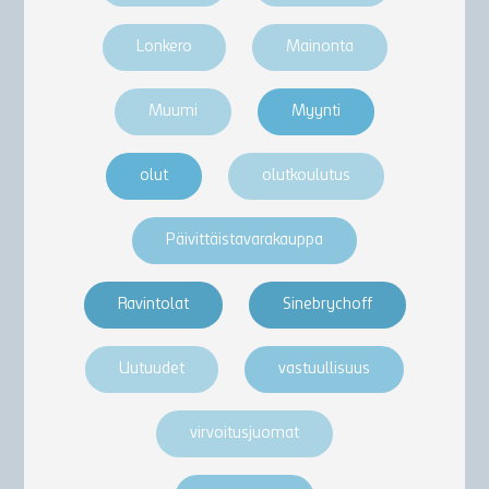
Lonkero
Mainonta
Muumi
Myynti
olut
olutkoulutus
Päivittäistavarakauppa
Ravintolat
Sinebrychoff
Uutuudet
vastuullisuus
virvoitusjuomat