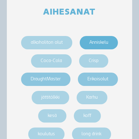
AIHESANAT
alkoholiton olut
Anniskelu
Coca-Cola
Crisp
DraughtMaster
Erikoisolut
jättitölkki
Karhu
kesä
koff
koulutus
long drink