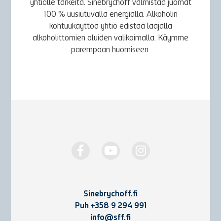
yhtiölle tärkeitä. Sinebrychoff valmistaa juomat
100 % uusiutuvalla energialla. Alkoholin
kohtuukäyttöä yhtiö edistää laajalla
alkoholittomien oluiden valikoimalla. Käymme
parempaan huomiseen.
Sinebrychoff.fi
Puh
+358 9 294 991
info@sff.fi