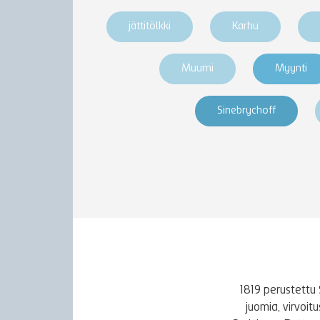
jättitölkki
Karhu
Muumi
Myynti
Sinebrychoff
1819 perustettu 
juomia, virvoi