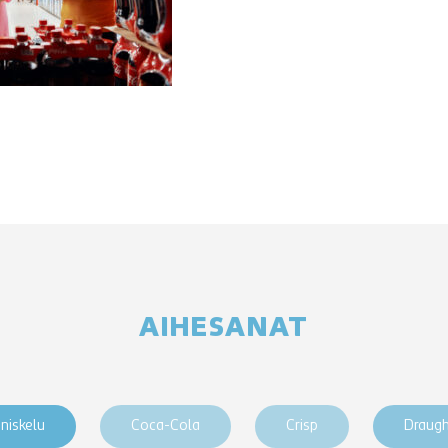
AIHESANAT
niskelu
Coca-Cola
Crisp
Draug