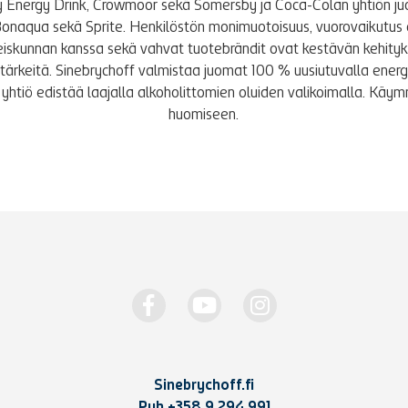
y Energy Drink, Crowmoor sekä Somersby ja Coca-Colan yhtiön j
Bonaqua sekä Sprite. Henkilöstön monimuotoisuus, vuorovaikutus 
iskunnan kanssa sekä vahvat tuotebrändit ovat kestävän kehity
le tärkeitä. Sinebrychoff valmistaa juomat 100 % uusiutuvalla energi
yhtiö edistää laajalla alkoholittomien oluiden valikoimalla. K
huomiseen.
Sinebrychoff.fi