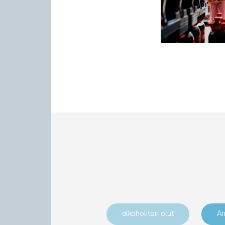
alkoholiton olut
An