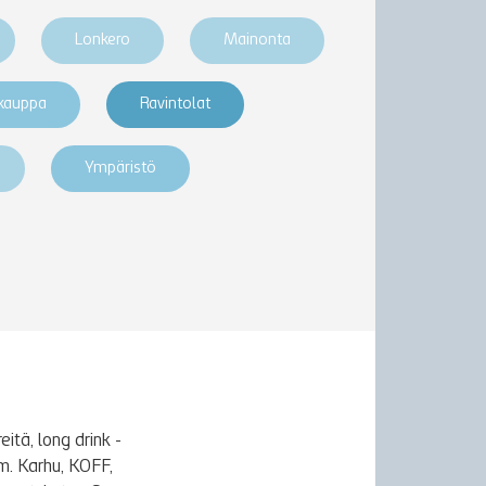
Lonkero
Mainonta
akauppa
Ravintolat
Ympäristö
itä, long drink -
m. Karhu, KOFF,