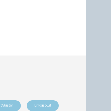
htMaster
Erikoisolut