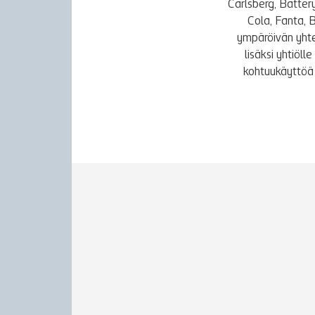
Carlsberg, Batter
Cola, Fanta, 
ympäröivän yhte
lisäksi yhtiöl
kohtuukäyttöä 