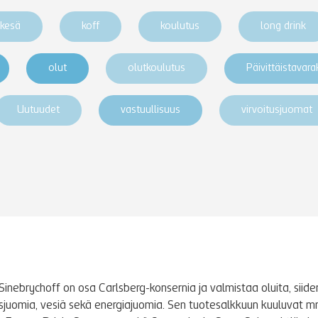
kesä
koff
koulutus
long drink
olut
olutkoulutus
Päivittäistavar
Uutuudet
vastuullisuus
virvoitusjuomat
Sinebrychoff on osa Carlsberg-konsernia ja valmistaa oluita, siidere
tusjuomia, vesiä sekä energiajuomia. Sen tuotesalkkuun kuuluvat m