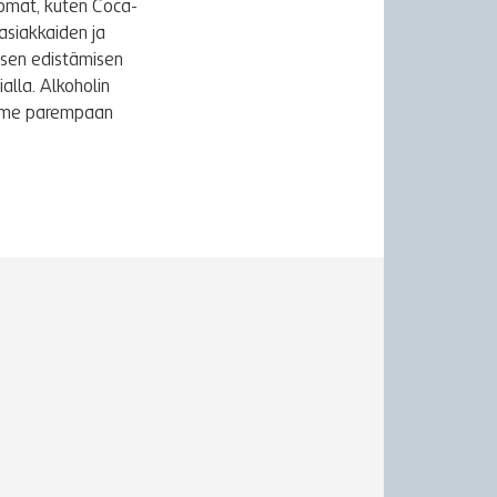
uomat, kuten Coca-
asiakkaiden ja
ksen edistämisen
alla. Alkoholin
äymme parempaan