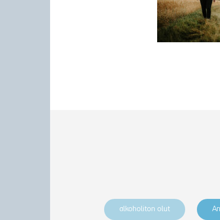
alkoholiton olut
An