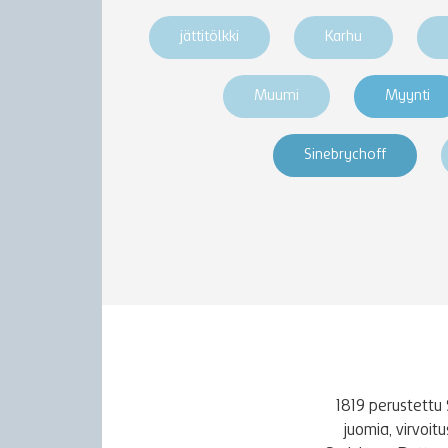
jättitölkki
Karhu
Muumi
Myynti
Sinebrychoff
1819 perustettu 
juomia, virvoi