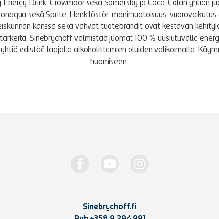
y Energy Drink, Crowmoor sekä Somersby ja Coca-Colan yhtiön j
Bonaqua sekä Sprite. Henkilöstön monimuotoisuus, vuorovaikutus 
iskunnan kanssa sekä vahvat tuotebrändit ovat kestävän kehity
le tärkeitä. Sinebrychoff valmistaa juomat 100 % uusiutuvalla energi
yhtiö edistää laajalla alkoholittomien oluiden valikoimalla. K
huomiseen.
Sinebrychoff.fi