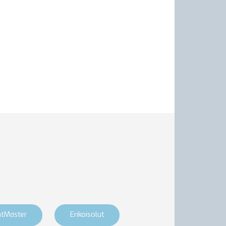
htMaster
Erikoisolut