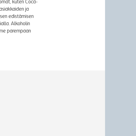
uomat, kuten Coca-
asiakkaiden ja
ksen edistämisen
alla. Alkoholin
äymme parempaan