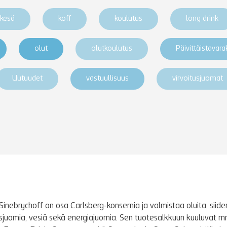
kesä
koff
koulutus
long drink
olut
olutkoulutus
Päivittäistavar
Uutuudet
vastuullisuus
virvoitusjuomat
Sinebrychoff on osa Carlsberg-konsernia ja valmistaa oluita, siidere
tusjuomia, vesiä sekä energiajuomia. Sen tuotesalkkuun kuuluvat m