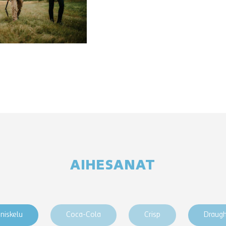
AIHESANAT
niskelu
Coca-Cola
Crisp
Draug