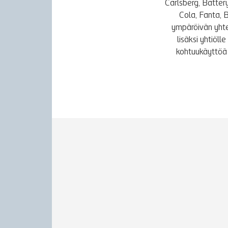
Carlsberg, Batter
Cola, Fanta, 
ympäröivän yhte
lisäksi yhtiöl
kohtuukäyttöä 