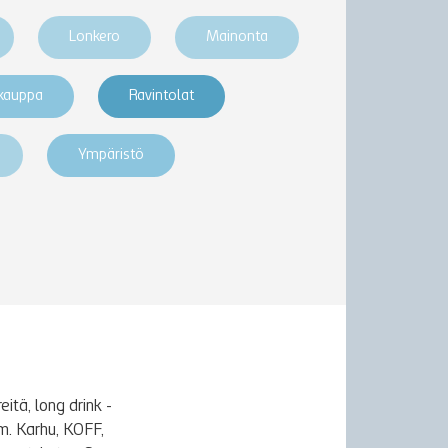
Lonkero
Mainonta
akauppa
Ravintolat
Ympäristö
itä, long drink -
m. Karhu, KOFF,