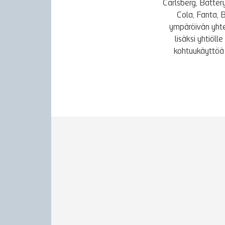
Carlsberg, Batter
Cola, Fanta, 
ympäröivän yhte
lisäksi yhtiöl
kohtuukäyttöä 