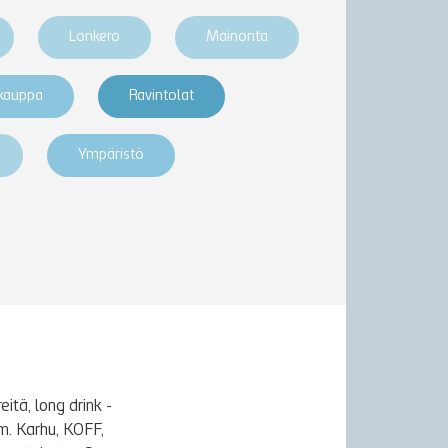
Lonkero
Mainonta
akauppa
Ravintolat
Ympäristö
itä, long drink -
m. Karhu, KOFF,