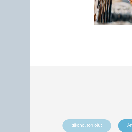
alkoholiton olut
An