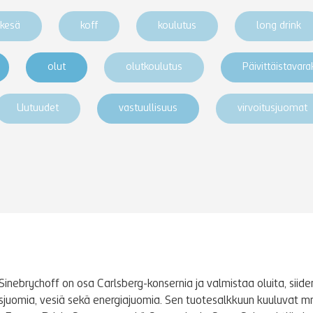
kesä
koff
koulutus
long drink
olut
olutkoulutus
Päivittäistavar
Uutuudet
vastuullisuus
virvoitusjuomat
Sinebrychoff on osa Carlsberg-konsernia ja valmistaa oluita, siidere
tusjuomia, vesiä sekä energiajuomia. Sen tuotesalkkuun kuuluvat m