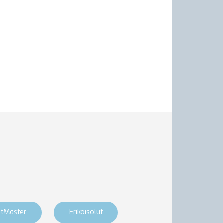
htMaster
Erikoisolut