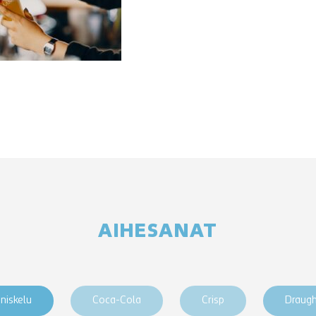
AIHESANAT
niskelu
Coca-Cola
Crisp
Draug