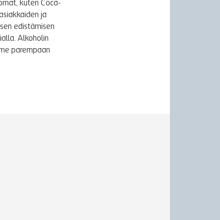
uomat, kuten Coca-
asiakkaiden ja
ksen edistämisen
alla. Alkoholin
äymme parempaan