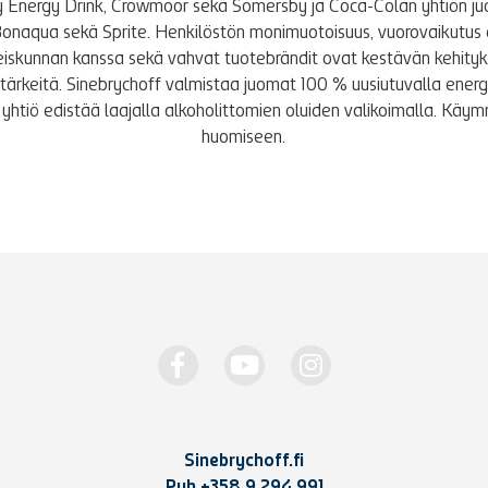
y Energy Drink, Crowmoor sekä Somersby ja Coca-Colan yhtiön j
Bonaqua sekä Sprite. Henkilöstön monimuotoisuus, vuorovaikutus 
iskunnan kanssa sekä vahvat tuotebrändit ovat kestävän kehity
le tärkeitä. Sinebrychoff valmistaa juomat 100 % uusiutuvalla energi
yhtiö edistää laajalla alkoholittomien oluiden valikoimalla. K
huomiseen.
Sinebrychoff.fi