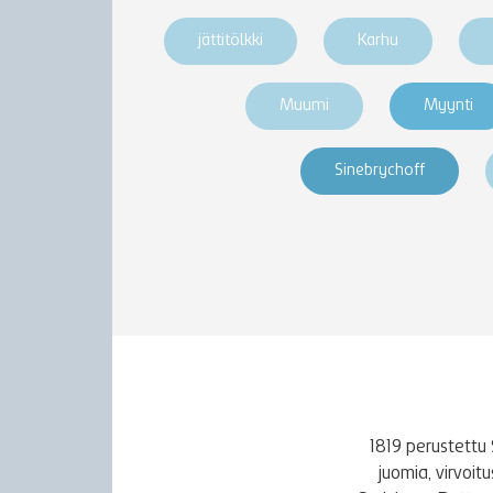
jättitölkki
Karhu
Muumi
Myynti
Sinebrychoff
1819 perustettu 
juomia, virvoi