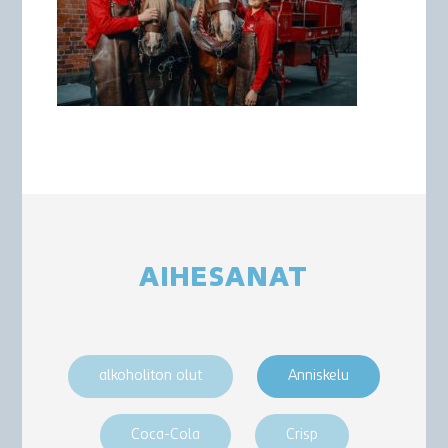
AIHESANAT
alkoholiton olut
Anniskelu
Coca-Cola
Crisp