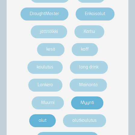
DraughtMaster
Erikoisolut
jättitölkki
Karhu
kesä
koff
koulutus
long drink
Lonkero
Mainonta
Muumi
Myynti
olut
olutkoulutus