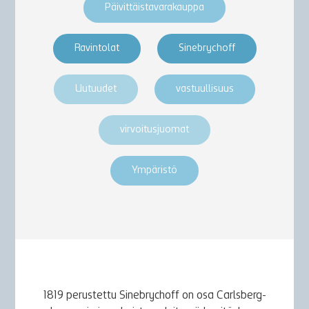
Päivittäistavarakauppa
Ravintolat
Sinebrychoff
Uutuudet
vastuullisuus
virvoitusjuomat
Ympäristö
1819 perustettu Sinebrychoff on osa Carlsberg-