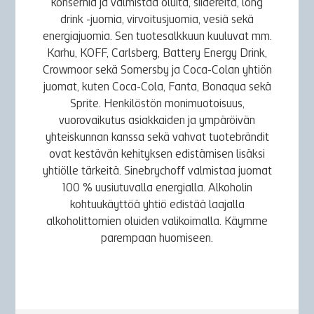
konsernia ja valmistaa oluita, siidereitä, long
drink -juomia, virvoitusjuomia, vesiä sekä
energiajuomia. Sen tuotesalkkuun kuuluvat mm.
Karhu, KOFF, Carlsberg, Battery Energy Drink,
Crowmoor sekä Somersby ja Coca-Colan yhtiön
juomat, kuten Coca-Cola, Fanta, Bonaqua sekä
Sprite. Henkilöstön monimuotoisuus,
vuorovaikutus asiakkaiden ja ympäröivän
yhteiskunnan kanssa sekä vahvat tuotebrändit
ovat kestävän kehityksen edistämisen lisäksi
yhtiölle tärkeitä. Sinebrychoff valmistaa juomat
100 % uusiutuvalla energialla. Alkoholin
kohtuukäyttöä yhtiö edistää laajalla
alkoholittomien oluiden valikoimalla. Käymme
parempaan huomiseen.