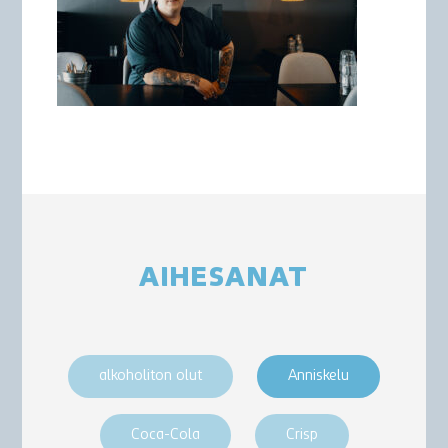
AIHESANAT
alkoholiton olut
Anniskelu
Coca-Cola
Crisp