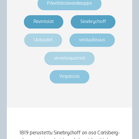
Päivittäistavarakauppa
Ravintolat
Sinebrychoff
Uutuudet
vastuullisuus
virvoitusjuomat
Ympäristö
1819 perustettu Sinebrychoff on osa Carlsberg-