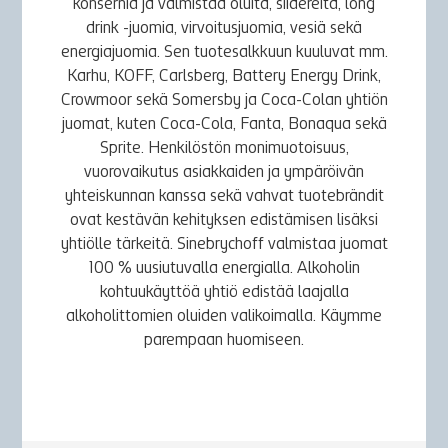
konsernia ja valmistaa oluita, siidereitä, long
drink -juomia, virvoitusjuomia, vesiä sekä
energiajuomia. Sen tuotesalkkuun kuuluvat mm.
Karhu, KOFF, Carlsberg, Battery Energy Drink,
Crowmoor sekä Somersby ja Coca-Colan yhtiön
juomat, kuten Coca-Cola, Fanta, Bonaqua sekä
Sprite. Henkilöstön monimuotoisuus,
vuorovaikutus asiakkaiden ja ympäröivän
yhteiskunnan kanssa sekä vahvat tuotebrändit
ovat kestävän kehityksen edistämisen lisäksi
yhtiölle tärkeitä. Sinebrychoff valmistaa juomat
100 % uusiutuvalla energialla. Alkoholin
kohtuukäyttöä yhtiö edistää laajalla
alkoholittomien oluiden valikoimalla. Käymme
parempaan huomiseen.