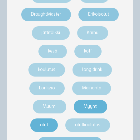
DraughtMaster
Erikoisolut
jättitölkki
Karhu
kesä
koff
koulutus
long drink
Lonkero
Mainonta
Muumi
Myynti
olut
olutkoulutus